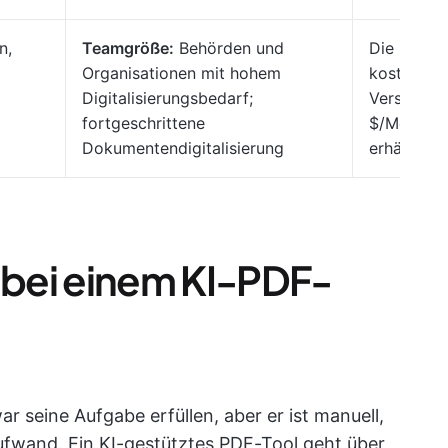
n,
Teamgröße:
Behörden und
Die
Organisationen mit hohem
kostenpfli
Digitalisierungsbedarf;
Version is
fortgeschrittene
$/Monat/B
Dokumentendigitalisierung
erhältlich.
e bei einem KI-PDF-
 seine Aufgabe erfüllen, aber er ist manuell,
ufwand. Ein KI-gestütztes PDF-Tool geht über