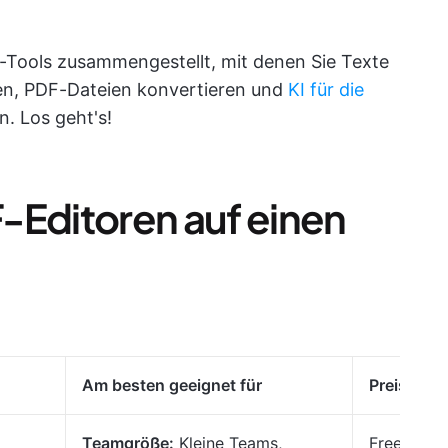
r-Tools zusammengestellt, mit denen Sie Texte
en, PDF-Dateien konvertieren und
KI für die
. Los geht's!
-Editoren auf einen
Am besten geeignet für
Preise
*
Teamgröße:
Kleine Teams,
Free Forev