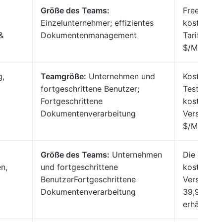
Größe des Teams:
Free-Plan,
Einzelunternehmer; effizientes
kostenpfli
&
Dokumentenmanagement
Tarife ab 1
$/Monat/B
g,
Teamgröße:
Unternehmen und
Kostenlos
fortgeschrittene Benutzer;
Testversio
Fortgeschrittene
kostenpfli
Dokumentenverarbeitung
Version ab
$/Monat
Größe des Teams:
Unternehmen
Die
en,
und fortgeschrittene
kostenpfli
BenutzerFortgeschrittene
Version is
Dokumentenverarbeitung
39,99 $/J
erhältlich.