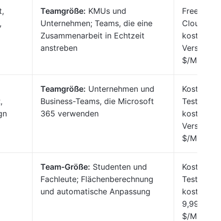
,
Teamgröße:
KMUs und
Free Start
,
Unternehmen; Teams, die eine
Cloud,
Zusammenarbeit in Echtzeit
kostenpfli
anstreben
Version a
$/Monat/B
Teamgröße:
Unternehmen und
Kostenlos
,
Business-Teams, die Microsoft
Testversio
gn
365 verwenden
kostenpfli
Version ab
$/Monat/B
Team-Größe:
Studenten und
Kostenlos
Fachleute; Flächenberechnung
Testversio
und automatische Anpassung
kostenpfli
9,99
$/Monat/B