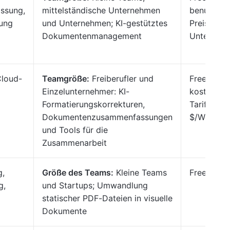
ssung,
mittelständische Unternehmen
benutzerde
rung
und Unternehmen; KI-gestütztes
Preise für
Dokumentenmanagement
Unterneh
Cloud-
Teamgröße:
Freiberufler und
Free-Plan,
Einzelunternehmer: KI-
kostenpfli
Formatierungskorrekturen,
Tarife ab 
Dokumentenzusammenfassungen
$/Woche
und Tools für die
Zusammenarbeit
g,
Größe des Teams:
Kleine Teams
Free Fore
g,
und Startups; Umwandlung
statischer PDF-Dateien in visuelle
Dokumente