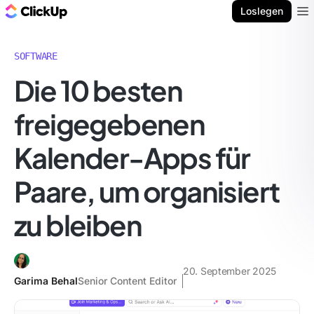
ClickUp Blog
Loslegen
Ope
SOFTWARE
Die 10 besten
freigegebenen
Kalender-Apps für
Paare, um organisiert
zu bleiben
20. September 2025
Garima Behal
Senior Content Editor