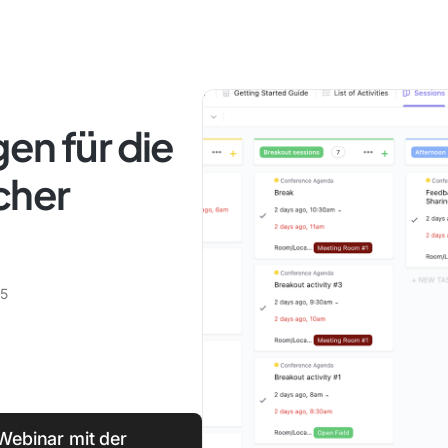
en für die
cher
25
 Webinar mit der