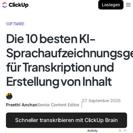
ClickUp Blog
Loslegen
Ope
SOFTWARE
Die 10 besten KI-
Sprachaufzeichnungsg
für Transkription und
Erstellung von Inhalt
27. September 2025
Preethi Anchan
Senior Content Editor
Schneller transkribieren mit ClickUp Brain