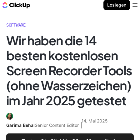
ClickUp Blog
Loslegen
Ope
SOFTWARE
Wir haben die 14
besten kostenlosen
Screen Recorder Tools
(ohne Wasserzeichen)
im Jahr 2025 getestet
14. Mai 2025
Garima Behal
Senior Content Editor