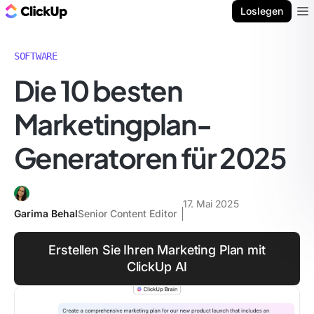
ClickUp Blog
Loslegen
Ope
SOFTWARE
Die 10 besten
Marketingplan-
Generatoren für 2025
17. Mai 2025
Garima Behal
Senior Content Editor
Erstellen Sie Ihren Marketing Plan mit
ClickUp AI