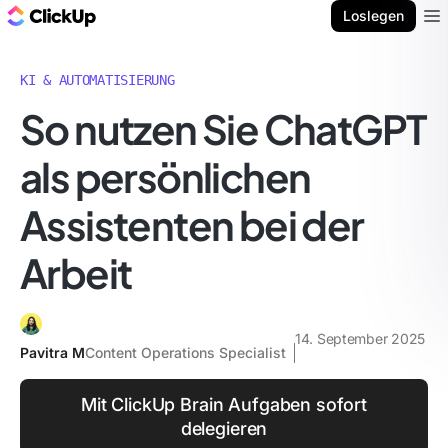
ClickUp Blog
Loslegen
Ope
KI & AUTOMATISIERUNG
So nutzen Sie ChatGPT
als persönlichen
Assistenten bei der
Arbeit
14. September 2025
Pavitra M
Content Operations Specialist
Mit ClickUp Brain Aufgaben sofort
delegieren