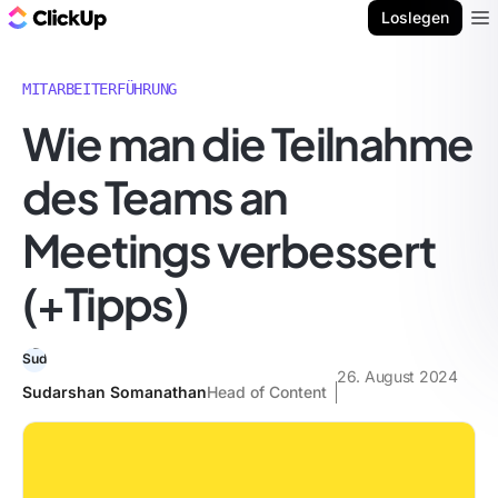
ClickUp Blog
Loslegen
Ope
MITARBEITERFÜHRUNG
Wie man die Teilnahme
des Teams an
Meetings verbessert
(+Tipps)
26. August 2024
Sudarshan Somanathan
Head of Content