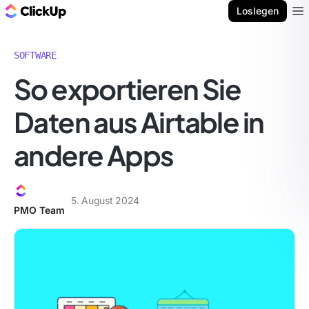
ClickUp Blog
Loslegen
Ope
SOFTWARE
So exportieren Sie
Daten aus Airtable in
andere Apps
5. August 2024
PMO Team