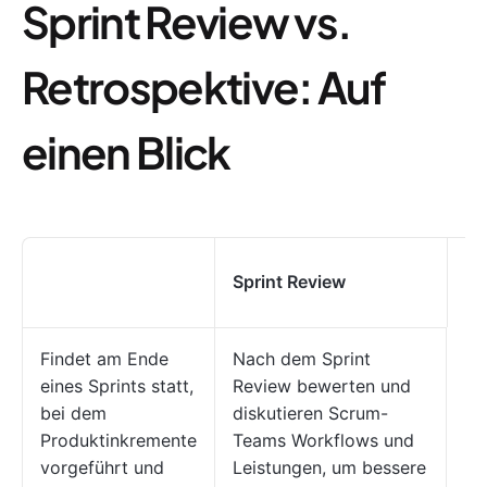
Sprint Review vs.
Retrospektive: Auf
einen Blick
Sp
Sprint Review
Re
Findet am Ende
Nach dem Sprint
eines Sprints statt,
Review bewerten und
bei dem
diskutieren Scrum-
Produktinkremente
Teams Workflows und
vorgeführt und
Leistungen, um bessere