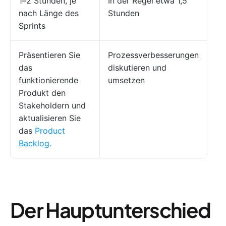
1–2 Stunden, je
In der Regel etwa 1,5
nach Länge des
Stunden
Sprints
Präsentieren Sie
Prozessverbesserungen
das
diskutieren und
funktionierende
umsetzen
Produkt den
Stakeholdern und
aktualisieren Sie
das
Product
Backlog.
Der Hauptunterschied