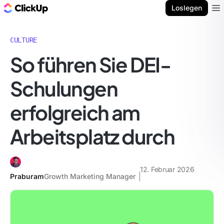
ClickUp Blog
Loslegen
Ope
CULTURE
So führen Sie DEI-
Schulungen
erfolgreich am
Arbeitsplatz durch
12. Februar 2026
Praburam
Growth Marketing Manager