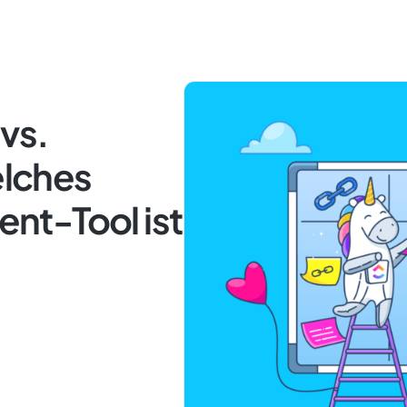
vs.
lches
nt-Tool ist