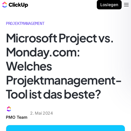
ClickUp Blog
Loslegen
Ope
PROJEKTMANAGEMENT
Microsoft Project vs.
Monday.com:
Welches
Projektmanagement-
Tool ist das beste?
2. Mai 2024
PMO Team