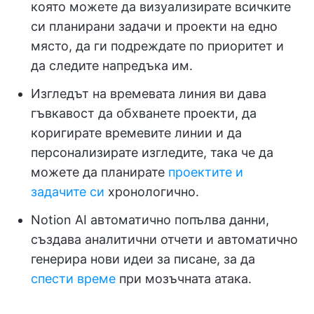
която можете да визуализирате всичките
си планирани задачи и проекти на едно
място, да ги подреждате по приоритет и
да следите напредъка им.
Изгледът на времевата линия ви дава
гъвкавост да обхванете проекти, да
коригирате времевите линии и да
персонализирате изгледите, така че да
можете да планирате
проектите и
задачите си
хронологично.
Notion AI автоматично попълва данни,
създава аналитични отчети и автоматично
генерира нови идеи за писане, за да
спести време
при мозъчната атака.