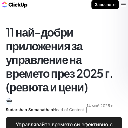
ClickUp блог
Започнете
Ope
11 най-добри
приложения за
управление на
времето през 2025 г.
(ревюта и цени)
14 май 2025 г.
Sudarshan Somanathan
Head of Content
Управлявайте времето си ефективно с