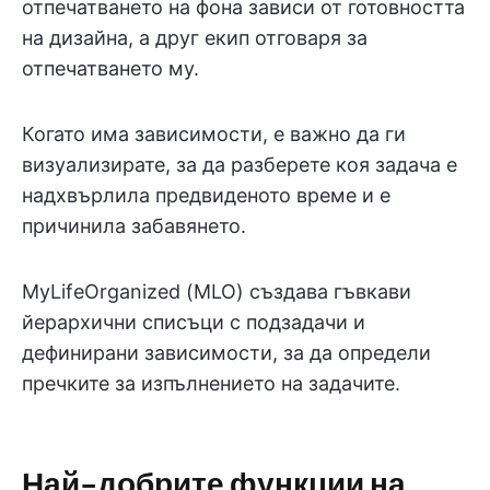
отпечатването на фона зависи от готовността
на дизайна, а друг екип отговаря за
отпечатването му.
Когато има зависимости, е важно да ги
визуализирате, за да разберете коя задача е
надхвърлила предвиденото време и е
причинила забавянето.
MyLifeOrganized (MLO) създава гъвкави
йерархични списъци с подзадачи и
дефинирани зависимости, за да определи
пречките за изпълнението на задачите.
Най-добрите функции на