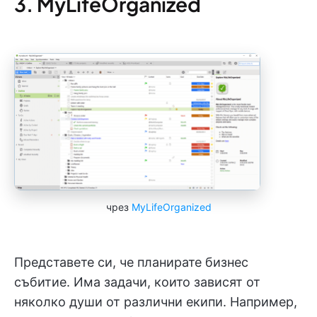
3. MyLifeOrganized
чрез
MyLifeOrganized
Представете си, че планирате бизнес
събитие. Има задачи, които зависят от
няколко души от различни екипи. Например,