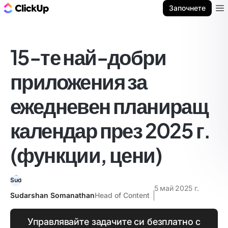
ClickUp блог
Започнете
Ope
15-те най-добри
приложения за
ежедневен планиращ
календар през 2025 г.
(функции, цени)
5 май 2025 г.
Sudarshan Somanathan
Head of Content
Управлявайте задачите си безплатно с