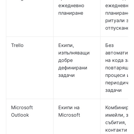
ежедневно
ежедневно
планиране
планиране 
ритуали за
отпускане
Trello
Екипи,
Без
изпълняващи
автоматиза
добре
на кода за
дефинирани
повтарящи 
задачи
процеси и
периодични
задачи
Microsoft
Екипи на
Комбиниран
Outlook
Microsoft
имейли, зад
събития,
контакти и