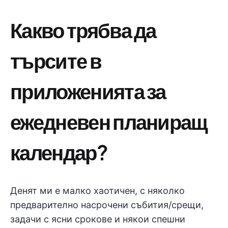
Какво трябва да
търсите в
приложенията за
ежедневен планиращ
календар?
Денят ми е малко хаотичен, с няколко
предварително насрочени събития/срещи,
задачи с ясни срокове и някои спешни