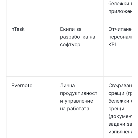
бележки в 
приложени
nTask
Екипи за
Отчитане с
разработка на
персонализ
софтуер
KPI
Evernote
Лична
Свързване 
продуктивност
срещи (граф
и управление
бележки от
на работата
срещи
(документа
задачи за
изпълнение