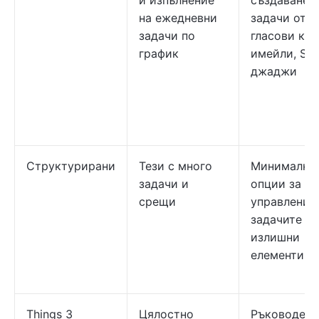
и изпълнение
създаване 
на ежедневни
задачи от
задачи по
гласови ко
график
имейли, Siri
джаджи
Структурирани
Тези с много
Минимални
задачи и
опции за
срещи
управление
задачите бе
излишни
елементи
Things 3
Цялостно
Ръководено