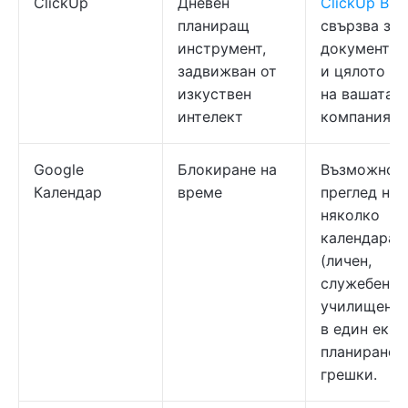
ClickUp
Дневен
ClickUp Brai
планиращ
свързва зад
инструмент,
документи,
задвижван от
и цялото зн
изкуствен
на вашата
интелект
компания с 
Google
Блокиране на
Възможност
Календар
време
преглед на
няколко
календара
(личен,
служебен,
училищен и 
в един екра
планиране 
грешки.