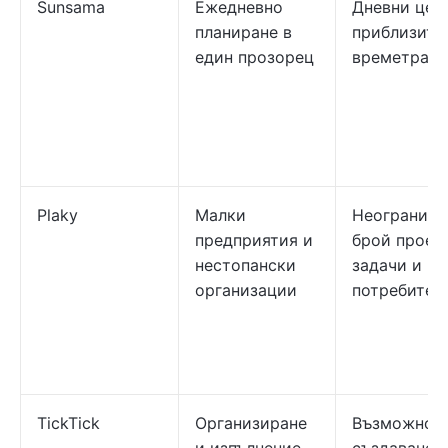
Sunsama
Ежедневно
Дневни цел
планиране в
приблизите
един прозорец
времетраен
Plaky
Малки
Неограниче
предприятия и
брой проек
нестопански
задачи и
организации
потребител
TickTick
Организиране
Възможност