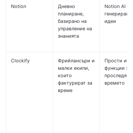
Notion
Дневно
Notion AI за
планиране,
генериране
базирано на
идеи
управление на
знанията
Clockify
Фрийлансъри и
Прости и 
малки екипи,
функции за
които
проследява
фактурират за
времето
време