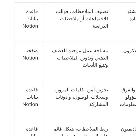
شئو
تصنيف الملاحظات، قوالب
قاعدة
ادة
للاجتماعات أو ملاحظات
بيانات
الدراسة
Notion
فكرون
مساحة عمل موحدة للعصف
صفحة
الذهني وتدوين الملاحظات
Notion
وتتبع الأبحاث
والفرق
تخزين آمن لكلمات المرور،
قاعدة
ؤولو
وسجلات الوصول، وأذونات
بيانات
معلومات
المشاركة
Notion
اديميون
ربط الملاحظات، هيكل قائم
قاعدة