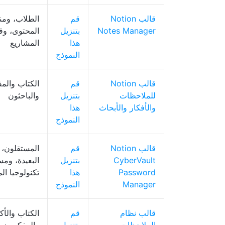
قالب Notion
قم
الطلاب، ومن
Notes Manager
بتنزيل
المحتوى، وق
هذا
المشاريع
النموذج
قالب Notion
قم
الكتاب والم
للملاحظات
بتنزيل
والباحثون
والأفكار والأبحاث
هذا
النموذج
قالب Notion
قم
المستقلون، 
CyberVault
بتنزيل
البعيدة، ومس
Password
هذا
تكنولوجيا ال
Manager
النموذج
قالب نظام
قم
الكتاب والأك