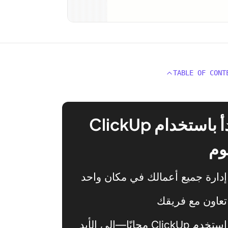
TABLE OF CONT
ابدأ باستخدام ClickUp
وم
إدارة جميع أعمالك في مكان واحد
تعاون مع فريقك
استخدم ClickUp مجانًا—إلى الأبد