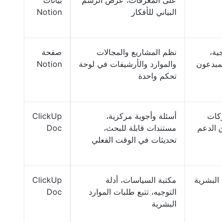
على المعرفات، عرض الرسم
بيانات
البياني للأفكار
Notion
ية،
نظم المشاريع والمجالات
صفحة
لمبدعون
والموارد والأرشيفات في لوحة
Notion
تحكم واحدة
كات
أسئلة وأجوبة مركزية،
ClickUp
ق الدعم
مستندات قابلة للبحث،
Doc
تحديثات في الوقت الفعلي
البشرية
مكتبة السياسات، أدلة
ClickUp
التوجيه، تتبع طلبات الموارد
Doc
البشرية