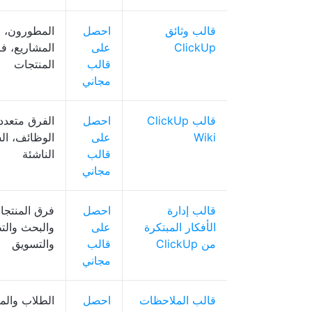
قالب وثائق
احصل
المطورون، م
ClickUp
على
المشاريع، ف
قالب
المنتجات
مجاني
قالب ClickUp
احصل
الفرق متعدد
Wiki
على
الوظائف، ا
قالب
الناشئة
مجاني
قالب إدارة
احصل
فرق المنتجا
الأفكار المبتكرة
على
والبحث والت
من ClickUp
قالب
والتسويق
مجاني
قالب الملاحظات
احصل
الطلاب والم