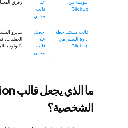
اليومية من
على
وفرق المشار
ClickUp
قالب
مجاني
قالب مستند خطة
احصل
مديرو المشار
إدارة التغيير من
على
العمليات، ف
ClickUp
قالب
تكنولوجيا ال
مجاني
الشخصية؟