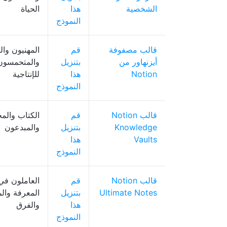
الشخصية
هذا
الحياة
النموذج
قالب مصفوفة
قم
المهنيون وال
أيزنهاور من
بتنزيل
والمتحمسون
Notion
هذا
للإنتاجية
النموذج
قالب Notion
قم
الكتاب والم
Knowledge
بتنزيل
والمبدعون
Vaults
هذا
النموذج
قالب Notion
قم
العاملون في
Ultimate Notes
بتنزيل
المعرفة وال
هذا
والفرق
النموذج