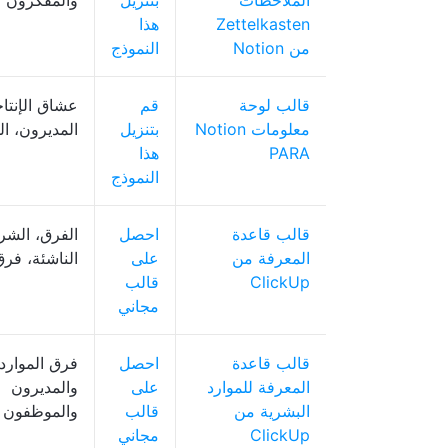
الملاحظات
بتنزيل
والمفكرون
Zettelkasten
هذا
من Notion
النموذج
قالب لوحة
قم
عشاق الإنتاج
معلومات Notion
بتنزيل
المديرون، ا
PARA
هذا
النموذج
قالب قاعدة
احصل
الفرق، الشر
المعرفة من
على
الناشئة، فر
ClickUp
قالب
مجاني
قالب قاعدة
احصل
فرق الموارد 
المعرفة للموارد
على
والمديرون
البشرية من
قالب
والموظفون
ClickUp
مجاني