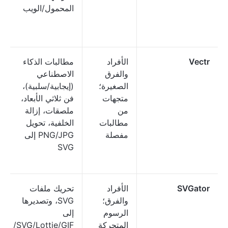
المحمول/الويب
Vectr
الأفراد
مطالبات الذكاء
والفرق
الاصطناعي
الصغيرة؛
(إيجابية/سلبية)،
متجهات
فن ثلاثي الأبعاد،
من
ملصقات، إزالة
مطالبات
الخلفية، تحويل
مفصلة
PNG/JPG إلى
SVG
SVGator
الأفراد
تحريك ملفات
والفرق؛
SVG، وتصديرها
الرسوم
إلى
المتحركة
SVG/Lottie/GIF/