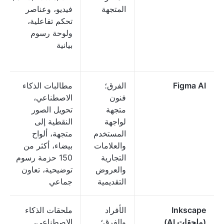
المتجهة
فيديو، وعناصر
تحكم تفاعلية،
ولوحة رسوم
بيانية
Figma AI
الفرق؛
مطالبات الذكاء
فنون
الاصطناعي،
متجهة
تحويل الصور
لواجهة
النقطية إلى
المستخدم
متجهة، ألواح
والعلامات
بيضاء، أكثر من
التجارية
150 حزمة رسوم
والعروض
توضيحية، تعاون
التقديمية
جماعي
Inkscape
الأفراد
ملحقات الذكاء
(ملحقات AI)
والفرق؛
الاصطناعي،