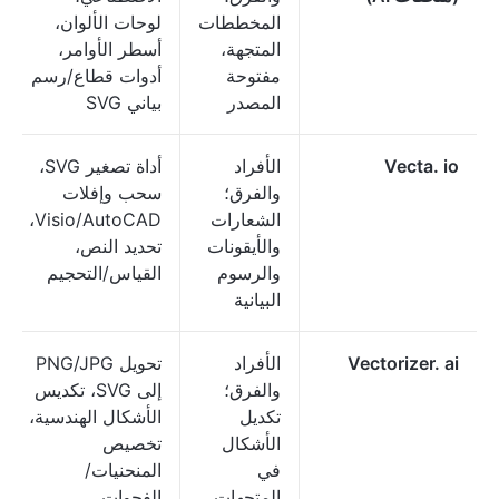
المخططات
لوحات الألوان،
المتجهة،
أسطر الأوامر،
مفتوحة
أدوات قطاع/رسم
المصدر
بياني SVG
Vecta. io
الأفراد
أداة تصغير SVG،
والفرق؛
سحب وإفلات
الشعارات
Visio/AutoCAD،
والأيقونات
تحديد النص،
والرسوم
القياس/التحجيم
البيانية
Vectorizer. ai
الأفراد
تحويل PNG/JPG
والفرق؛
إلى SVG، تكديس
تكديل
الأشكال الهندسية،
الأشكال
تخصيص
في
المنحنيات/
المتجهات
الفجوات