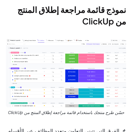
نموذج قائمة مراجعة إطلاق المنتج
من ClickUp
حسّن طرح منتجك باستخدام قائمة مراجعة إطلاق المنتج من ClickUp
📌 الفرق التي تتبنى التعاون متعدد الوظائف عبر الأقسام