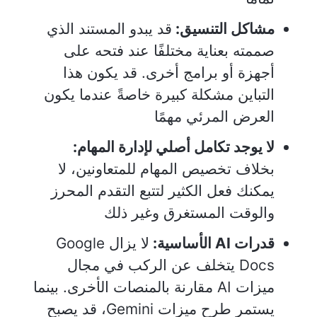
مشاكل التنسيق:
قد يبدو المستند الذي
صممته بعناية مختلفًا عند فتحه على
أجهزة أو برامج أخرى. قد يكون هذا
التباين مشكلة كبيرة خاصةً عندما يكون
العرض المرئي مهمًا
لا يوجد تكامل أصلي لإدارة المهام:
بخلاف تخصيص المهام للمتعاونين، لا
يمكنك فعل الكثير لتتبع التقدم المحرز
والوقت المستغرق وغير ذلك
قدرات AI الأساسية:
لا يزال Google
Docs يتخلف عن الركب في مجال
ميزات AI مقارنة بالمنصات الأخرى. بينما
يستمر طرح ميزات Gemini، قد يصبح