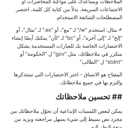
الملاحظات
ويساعدك على مواكبة المحاضرات أو
الاجتماعات السريعة. بدلاً من كتابة كل كلمة، اختصر
المصطلحات الشائعة الاستخدام.
📌مثال: استخدم "w/" لـ "مع"، أو "ex." لـ "مثال"، أو
"إلخ" لـ "إلى آخره"، أو "bc" لـ "لأن" يمكنك أيضًا إنشاء
الاختصارات الخاصة بك للعبارات المستخدمة بشكل
متكرر في ملاحظاتك، مثل "gov" ل "الحكومة" أو
"stdnt" ل "الطالب"
المفتاح هو الاتساق - اختر الاختصارات التي ستتذكرها
والتزم بها في جميع ملاحظاتك.
##
تحسين ملاحظاتك
يمكن لبعض اللمسات الإبداعية أن تحوّل ملاحظاتك من
مجرد نص بسيط إلى شيء يسهل مراجعته ويزيد من
متعة النظر إليه.