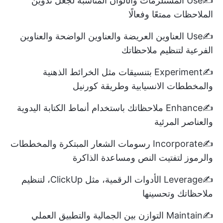
✍️Use المستلزمات والألوان المناسبة لجعل تدوين
الملاحظات ممتعًا وفعالًا
✍️Use العناوين العريضة والعناوين الواضحة والعناوين
الفرعية لتنظيم ملاحظاتك
✍️Experiment بتنسيقات مثل الخرائط الذهنية
والمخططات الانسيابية وطريقة كورنيل
✍️Enhance ملاحظاتك باستخدام أنماط الكتابة اليدوية
والعناصر المرئية
✍️Incorporate رسومات الشعار المبتكرة والمخططات
والرموز لتفتيت النص ومساعدة الذاكرة
✍️Leverage الأدوات الرقمية، مثل ClickUp، لتنظيم
ملاحظاتك وتحسينها
✍️Maintain التوازن بين الجمالية والتطبيق العملي