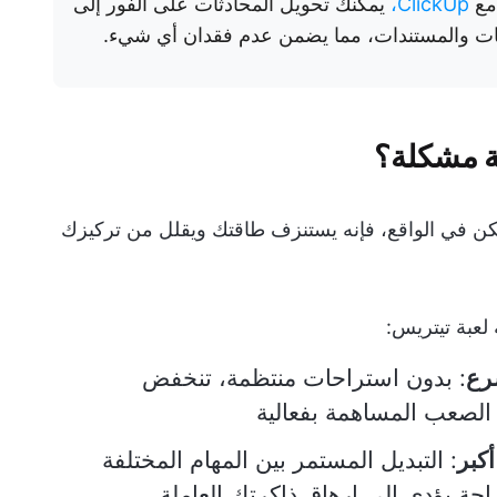
 مع
ClickUp،
يمكنك تحويل المحادثات على الفور إلى
دشات والمستندات، مما يضمن عدم فقدان أي شيء.
ية مشكلة؟
. ولكن في الواقع، فإنه يستنزف طاقتك ويقلل من تركيزك
 لعبة تيتريس:
رع
: بدون استراحات منتظمة، تنخفض
الصعب المساهمة بفعالية
كبر
: التبديل المستمر بين المهام المختلفة
حة يؤدي إلى إرهاق ذاكرتك العاملة