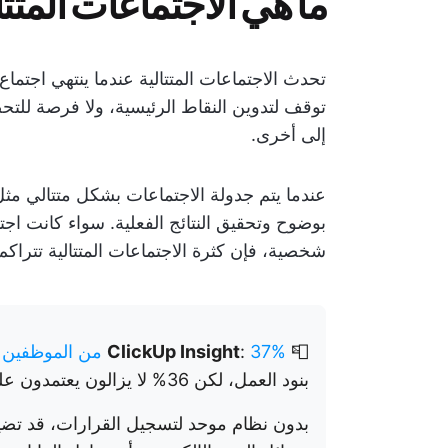
ما هي الاجتماعات المتت
تحدث الاجتماعات المتتالية عندما ينتهي اجتماع
توقف لتدوين النقاط الرئيسية، ولا فرصة للت
إلى أخرى.
عندما يتم جدولة الاجتماعات بشكل متتالي مث
بوضوح وتحقيق النتائج الفعلية. سواء كانت اجتم
شخصية، فإن كثرة الاجتماعات المتتالية تتراكم 
📮
37% من الموظفين يرسلون ملاحظات متابعة أو محاضر اجتماعات
:
ClickUp Insight
بنود العمل، لكن 36% لا يزالون يعتمدون على طرق أخرى غير منظمة.
بدون نظام موحد لتسجيل القرارات، قد تضيع 