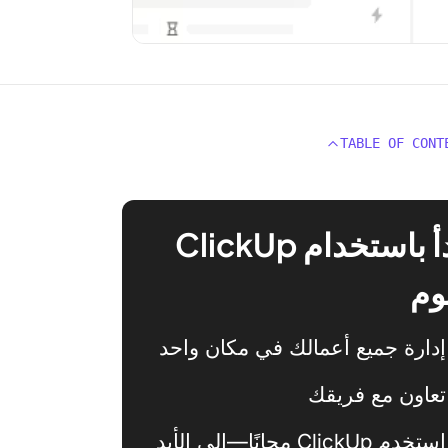
TABLE OF CONT
ابدأ باستخدام ClickUp
وم
إدارة جميع أعمالك في مكان واحد
تعاون مع فريقك
استخدم ClickUp مجانًا—إلى الأبد