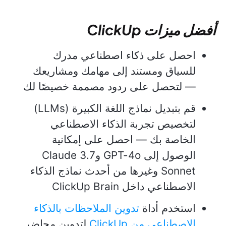
أفضل ميزات ClickUp
احصل على ذكاء اصطناعي مدرك
للسياق ومستند إلى مهامك ومشاريعك
— لتحصل على ردود مصممة خصيصًا لك
قم بتبديل نماذج اللغة الكبيرة (LLMs)
لتخصيص تجربة الذكاء الاصطناعي
الخاصة بك — احصل على إمكانية
الوصول إلى GPT-4o وClaude 3.7
Sonnet وغيرها من أحدث نماذج الذكاء
الاصطناعي داخل ClickUp Brain
استخدم أداة
تدوين الملاحظات بالذكاء
الاصطناعي من ClickUp
لتدوين محاضر