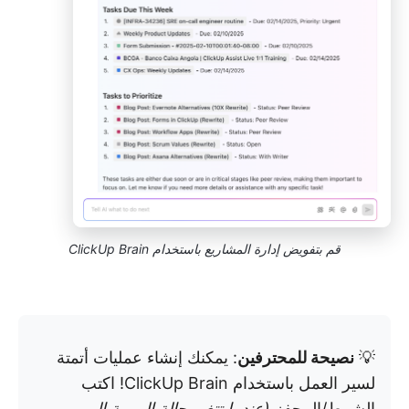
قم بتفويض إدارة المشاريع باستخدام ClickUp Brain
💡
نصيحة للمحترفين
: يمكنك إنشاء عمليات أتمتة
لسير العمل باستخدام ClickUp Brain! اكتب
الشرط/المحفز
(عندما تتغير حالة المهمة إلى