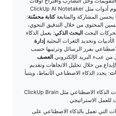
لتقويمات وحل التضارب واقتراح أوقات
: تقوم أدوات مثل ClickUp AI Notetaker
 يحسن المشاركة والمتابعة
كتابة محسّنة
:
سين المحتوى من خلال التدقيق النحوي،
محركات البحث
البحث الذكي
: يعمل الذكاء
أدبيات وتحديد الثغرات البحثية
إدارة
الاصطناعي بفرز الرسائل وترتيبها حسب
لل من عبء البريد الإلكتروني
العصف
لإبداع من خلال تحليل الاتجاهات وتقديم
ات
: يحدد الذكاء الاصطناعي الأنماط، ويتنبأ
: تتولى أدوات الذكاء الاصطناعي مثل ClickUp Brain
ت للعمل الاستراتيجي
ت التي تعمل بالذكاء الاصطناعي على