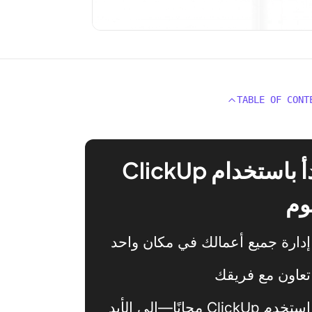
TABLE OF CONT
ابدأ باستخدام ClickUp
وم
إدارة جميع أعمالك في مكان واحد
تعاون مع فريقك
استخدم ClickUp مجانًا—إلى الأبد