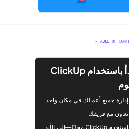
TABLE OF CONT
ابدأ باستخدام ClickUp
وم
إدارة جميع أعمالك في مكان واحد
تعاون مع فريقك
استخدم ClickUp مجانًا—إلى الأبد