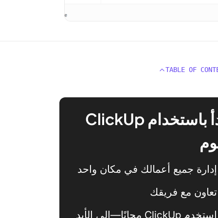
TABLE OF CONT
ابدأ باستخدام ClickUp
وم
إدارة جميع أعمالك في مكان واحد
تعاون مع فريقك
استخدم ClickUp مجانًا—إلى الأبد