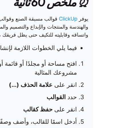
⏰ ملخص 60 ثانية
يوفر
ClickUp
قوالب مسبقة الصنع وقوالب 
والهندسة والمنتجات والإبداع والتصميم وال
واتساقه وقابليته للتكيف حتى يظل فريقك متن
فيما يلي الخطوات اللازمة لإنشاء قالب ckUp
افتح مساحة أو مجلدًا أو قائمة 
مشروعك المثالية
انقر على
علامة الحذف (...)
حدد
القوالب
انقر على
حفظ كقالب
أدخل اسمًا للقالب، وأضف وصفًا