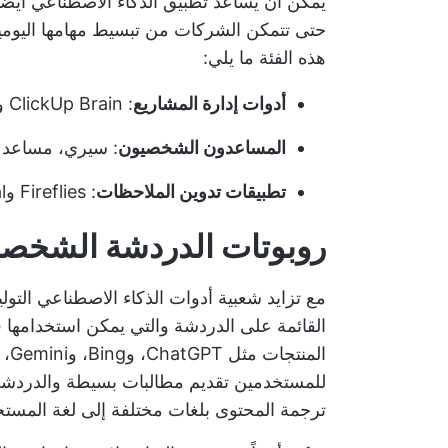
يمكن أن يساعد تطبيق الذكاء الاصطناعي أيضًا
حتى تتمكن الشركات من تبسيط مهامها اليومي
هذه الفئة ما يلي:
أدوات إدارة المشاريع
: ClickUp Brain وAsana وNotion AI وغيرها.
المساعدون الشخصيون
: سيري، مساعد 
تطبيقات تدوين الملاحظات
: Fireflies وSupernormal وBotsonic وغيرها
روبوتات الدردشة الشخصي
مع تزايد شعبية أدوات الذكاء الاصطناعي التو
القائمة على الدردشة والتي يمكن استخدامه
الم
للمستخدمين تقديم مطالبات بسيطة والدردشة م
ترجمة المحتوى بلغات مختلفة إلى لغة المستخ