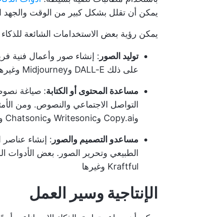
يمكن أن تقلل بشكل كبير من الوقت والجهد ال
يمكن رؤية بعض الاستخدامات الشائعة للذكاء 
توليد الصور
: إنشاء صور وأعمال فنية فري
على ذلك DALL-E وMidjourney وغيرها.
مساعدة المحتوى أو الكتابة
: صياغة نصوص
وCopy.ai وWritesonic وChatsonic وغيرها.
مساعدو التصميم والصور
: إنشاء عناصر 
Kraftful وغيرها
الإنتاجية وسير العمل