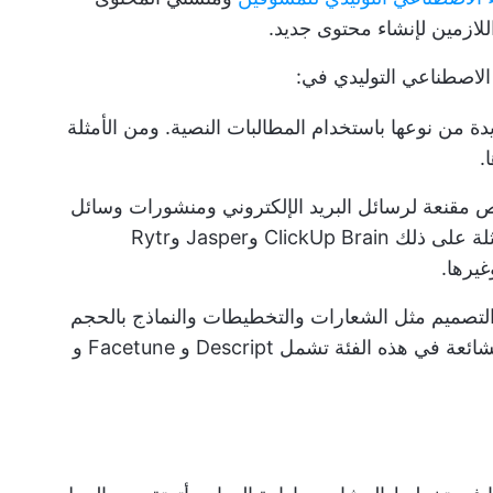
لازمين لإنشاء محتوى جديد.
الاصطناعي التوليدي في:
دة من نوعها باستخدام المطالبات النصية. ومن الأمثلة
 مقنعة لرسائل البريد الإلكتروني ومنشورات وسائل
التواصل الاجتماعي والنصوص. ومن الأمثلة على ذلك ClickUp Brain وJasper وRytr
التصميم مثل الشعارات والتخطيطات والنماذج بالحجم
الطبيعي وتحرير الصور. بعض الأدوات الشائعة في هذه الفئة تشمل Descript و Facetune و