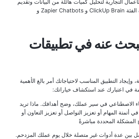
أعمال التجارية لتحليل كميات هائلة من البيانات وتقديم
إجابات لأسئلة محددة. تشمل الأدوات في هذه الفئة ClickUp Brain و Zapier Chatbots و
تبحث عنه في تطبيقات
إيجاد التطبيق المناسب لاحتياجاتك أمر بالغ الأهمية
امة في اعتبارك عند استكشاف خياراتك:
اء الاصطناعي في سير عملك، وضح أهدافك. ماذا تريد
أتمتة المهام أو تعزيز التواصل أو تعزيز التعاون أو
 المشكلة المحددة مباشرةً
قل بين عدة أدوات غير متصلة خلال يوم عملك المزدحم.