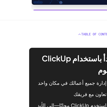
ClickUp
TABLE OF CONT
ابدأ باستخدام ClickUp
وم
إدارة جميع أعمالك في مكان واحد
تعاون مع فريقك
استخدم ClickUp مجانًا—إلى الأبد