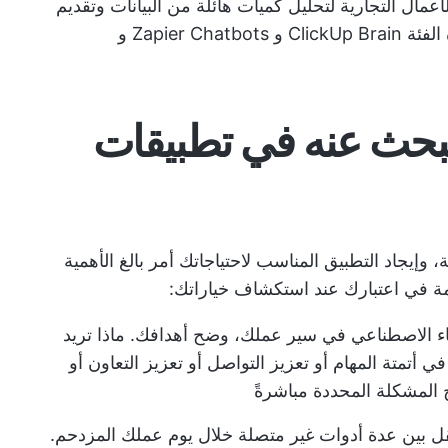
أعمال التجارية لتحليل كميات هائلة من البيانات وتقديم
إجابات لأسئلة محددة. تشمل الأدوات في هذه الفئة ClickUp Brain و Zapier Chatbots و
تبحث عنه في تطبيقات
إيجاد التطبيق المناسب لاحتياجاتك أمر بالغ الأهمية
امة في اعتبارك عند استكشاف خياراتك:
اء الاصطناعي في سير عملك، وضح أهدافك. ماذا تريد
أتمتة المهام أو تعزيز التواصل أو تعزيز التعاون أو
 المشكلة المحددة مباشرةً
قل بين عدة أدوات غير متصلة خلال يوم عملك المزدحم.