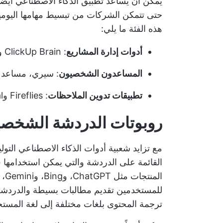
يمكن أن يساعد تطبيق الذكاء الاصطناعي أيضًا
حتى تتمكن الشركات من تبسيط مهامها اليومي
هذه الفئة ما يلي:
أدوات إدارة المشاريع
: ClickUp Brain وAsana وNotion AI وغيرها.
المساعدون الشخصيون
: سيري، مساعد 
تطبيقات تدوين الملاحظات
: Fireflies وSupernormal وBotsonic وغيرها
روبوتات الدردشة الشخصي
مع تزايد شعبية أدوات الذكاء الاصطناعي التو
القائمة على الدردشة والتي يمكن استخدامه
الم
للمستخدمين تقديم مطالبات بسيطة والدردشة م
ترجمة المحتوى بلغات مختلفة إلى لغة المستخ