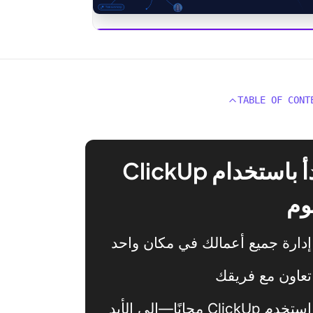
ClickUp
TABLE OF CONT
ابدأ باستخدام ClickUp
وم
إدارة جميع أعمالك في مكان واحد
تعاون مع فريقك
استخدم ClickUp مجانًا—إلى الأبد