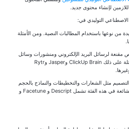
لازمين لإنشاء محتوى جديد.
الاصطناعي التوليدي في:
دة من نوعها باستخدام المطالبات النصية. ومن الأمثلة
 مقنعة لرسائل البريد الإلكتروني ومنشورات وسائل
التواصل الاجتماعي والنصوص. ومن الأمثلة على ذلك ClickUp Brain وJasper وRytr
التصميم مثل الشعارات والتخطيطات والنماذج بالحجم
الطبيعي وتحرير الصور. بعض الأدوات الشائعة في هذه الفئة تشمل Descript و Facetune و