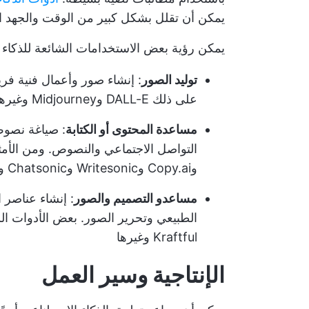
يمكن أن تقلل بشكل كبير من الوقت والجهد ال
يمكن رؤية بعض الاستخدامات الشائعة للذكاء 
توليد الصور
: إنشاء صور وأعمال فنية فري
على ذلك DALL-E وMidjourney وغيرها.
مساعدة المحتوى أو الكتابة
: صياغة نصوص
وCopy.ai وWritesonic وChatsonic وغيرها.
مساعدو التصميم والصور
: إنشاء عناصر 
Kraftful وغيرها
الإنتاجية وسير العمل