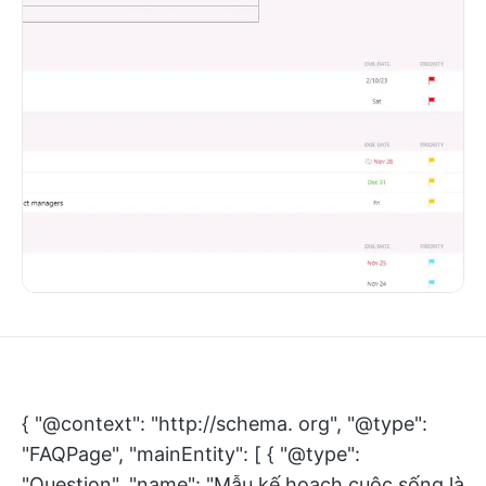
{ "@context": "http://schema. org", "@type":
"FAQPage", "mainEntity": [ { "@type":
"Question", "name": "Mẫu kế hoạch cuộc sống là