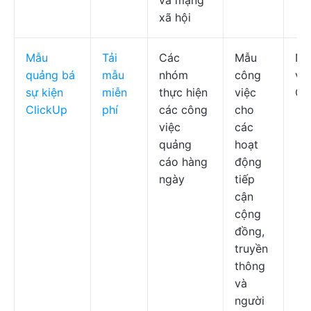
và mạng
xã hội
Mẫu
Tải
Các
Mẫu
Nh
quảng bá
mẫu
nhóm
công
vụ
sự kiện
miễn
thực hiện
việc
Cl
ClickUp
phí
các công
cho
việc
các
quảng
hoạt
cáo hàng
động
ngày
tiếp
cận
cộng
đồng,
truyền
thông
và
người