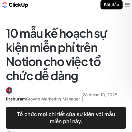
ClickUp Blog
Bắt đầu
Ope
10 mẫu kế hoạch sự
kiện miễn phí trên
Notion cho việc tổ
chức dễ dàng
28 tháng 10, 2025
Praburam
Growth Marketing Manager
Tổ chức mọi chi tiết của sự kiện với mẫu
miễn phí này.