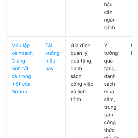
hậu
cần,
ngân
sách
Mẫu lập
Tải
Gia đình
Ý
Lị
kế hoạch
xuống
quản lý
tưởng
No
Giáng
mẫu
quà tặng,
quà
sinh tất
này
danh
tặng,
cả trong
sách
danh
một của
công việc
sách
Notion
và lịch
mua
trình
sắm,
trung
tâm
công
thức
nấu ăn,