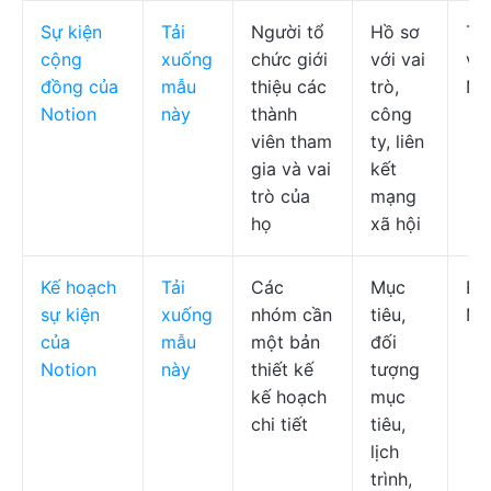
Sự kiện
Tải
Người tổ
Hồ sơ
Th
cộng
xuống
chức giới
với vai
vi
đồng của
mẫu
thiệu các
trò,
No
Notion
này
thành
công
viên tham
ty, liên
gia và vai
kết
trò của
mạng
họ
xã hội
Kế hoạch
Tải
Các
Mục
Bả
sự kiện
xuống
nhóm cần
tiêu,
No
của
mẫu
một bản
đối
Notion
này
thiết kế
tượng
kế hoạch
mục
chi tiết
tiêu,
lịch
trình,