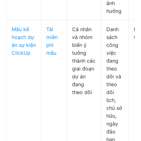
ảnh
hưởng
Mẫu kế
Tải
Cá nhân
Danh
Lị
hoạch dự
miễn
và nhóm
sách
Cl
án sự kiện
phí
biến ý
công
ClickUp
mẫu
tưởng
việc
thành các
đang
giai đoạn
theo
dự án
dõi và
đang
theo
theo dõi
dõi
lịch,
chủ sở
hữu,
ngày
đáo
hạn