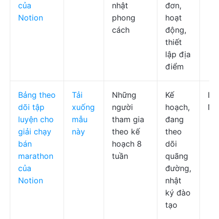
của
nhật
đơn,
Notion
phong
hoạt
cách
động,
thiết
lập địa
điểm
Bảng theo
Tải
Những
Kế
Lị
dõi tập
xuống
người
hoạch,
No
luyện cho
mẫu
tham gia
đang
giải chạy
này
theo kế
theo
bán
hoạch 8
dõi
marathon
tuần
quãng
của
đường,
Notion
nhật
ký đào
tạo