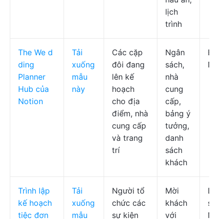
lịch
trình
The We
d
Tải
Các cặp
Ngân
Bả
ding
xuống
đôi đang
sách,
No
Planner
mẫu
lên kế
nhà
Hub của
này
hoạch
cung
Notion
cho địa
cấp,
điểm, nhà
bảng ý
cung cấp
tưởng,
và trang
danh
trí
sách
khách
Trình lập
Tải
Người tổ
Mời
Da
kế hoạch
xuống
chức các
khách
sá
tiệc đơn
mẫu
sự kiện
với
No