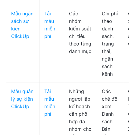
Mẫu ngân
Tải
Các
Chi phí
Ch
sách sự
mẫu
nhóm
theo
xe
kiện
miễn
kiểm soát
danh
da
ClickUp
phí
chi tiêu
sách,
sá
theo từng
trạng
Cl
danh mục
thái,
ngân
sách
kênh
Mẫu quản
Tải
Những
Các
Cl
lý sự kiện
mẫu
người lập
chế độ
Dò
ClickUp
miễn
kế hoạch
xem
Th
phí
cần phối
Danh
Gi
hợp đa
sách,
Ch
nhóm cho
Bản
Xe