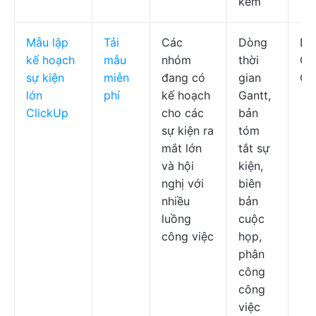
kèm
Mẫu lập
Tải
Các
Dòng
Bi
kế hoạch
mẫu
nhóm
thời
Ga
sự kiện
miễn
đang có
gian
Cl
lớn
phí
kế hoạch
Gantt,
ClickUp
cho các
bản
sự kiện ra
tóm
mắt lớn
tắt sự
và hội
kiện,
nghị với
biên
nhiều
bản
luồng
cuộc
công việc
họp,
phân
công
công
việc