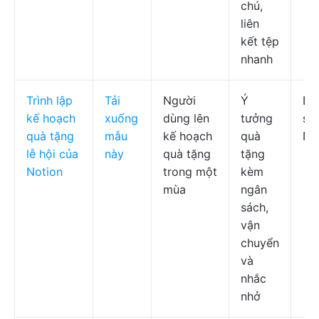
chú,
liên
kết tệp
nhanh
Trình lập
Tải
Người
Ý
Da
kế hoạch
xuống
dùng lên
tưởng
sá
quà tặng
mẫu
kế hoạch
quà
No
lễ hội của
này
quà tặng
tặng
Notion
trong một
kèm
mùa
ngân
sách,
vận
chuyển
và
nhắc
nhở