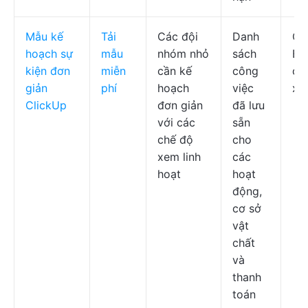
Mẫu kế
Tải
Các đội
Danh
Cl
hoạch sự
mẫu
nhóm nhỏ
sách
Bả
kiện đơn
miễn
cần kế
công
ch
giản
phí
hoạch
việc
xe
ClickUp
đơn giản
đã lưu
với các
sẵn
chế độ
cho
xem linh
các
hoạt
hoạt
động,
cơ sở
vật
chất
và
thanh
toán