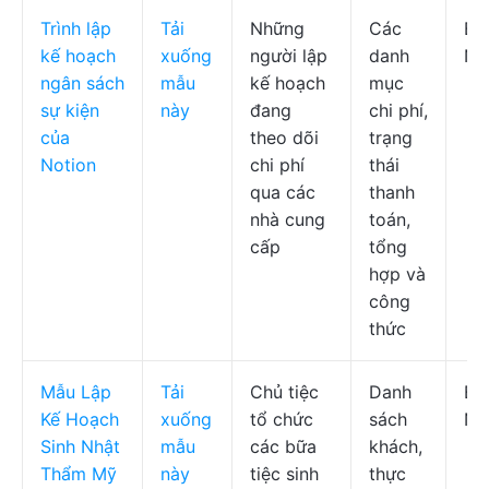
Trình lập
Tải
Những
Các
Bả
kế hoạch
xuống
người lập
danh
No
ngân sách
mẫu
kế hoạch
mục
sự kiện
này
đang
chi phí,
của
theo dõi
trạng
Notion
chi phí
thái
qua các
thanh
nhà cung
toán,
cấp
tổng
hợp và
công
thức
Mẫu Lập
Tải
Chủ tiệc
Danh
Bả
Kế Hoạch
xuống
tổ chức
sách
No
Sinh Nhật
mẫu
các bữa
khách,
Thẩm Mỹ
này
tiệc sinh
thực