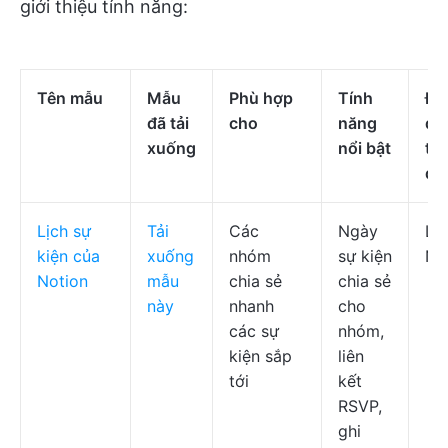
giới thiệu tính năng:
Tên mẫu
Mẫu
Phù hợp
Tính
Đị
đã tải
cho
năng
dạ
xuống
nổi bật
tr
qu
Lịch sự
Tải
Các
Ngày
Lị
kiện của
xuống
nhóm
sự kiện
No
Notion
mẫu
chia sẻ
chia sẻ
này
nhanh
cho
các sự
nhóm,
kiện sắp
liên
tới
kết
RSVP,
ghi