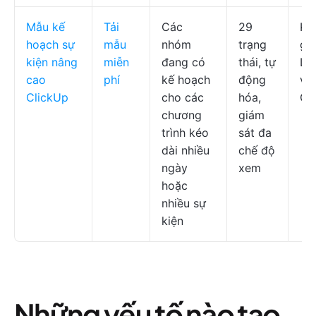
Mẫu kế
Tải
Các
29
Kh
hoạch sự
mẫu
nhóm
trạng
gi
kiện nâng
miễn
đang có
thái, tự
Là
cao
phí
kế hoạch
động
vi
ClickUp
cho các
hóa,
Cl
chương
giám
trình kéo
sát đa
dài nhiều
chế độ
ngày
xem
hoặc
nhiều sự
kiện
Những yếu tố nào tạo