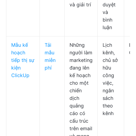
và giải trí
duyệt
và
bình
luận
Mẫu kế
Tải
Những
Lịch
Lị
hoạch
mẫu
người làm
kênh,
Cl
tiếp thị sự
miễn
marketing
chủ sở
kiện
phí
đang lên
hữu
ClickUp
kế hoạch
công
cho một
việc,
chiến
ngân
dịch
sách
quảng
theo
cáo có
kênh
cấu trúc
trên email