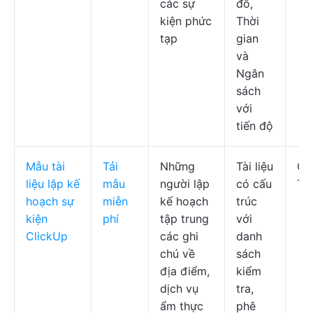
các sự
đồ,
kiện phức
Thời
tạp
gian
và
Ngân
sách
với
tiến độ
Mẫu tài
Tải
Những
Tài liệu
Cl
liệu lập kế
mẫu
người lập
có cấu
Tài
hoạch sự
miễn
kế hoạch
trúc
kiện
phí
tập trung
với
ClickUp
các ghi
danh
chú về
sách
địa điểm,
kiểm
dịch vụ
tra,
ẩm thực
phê