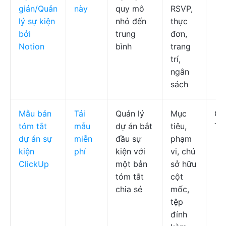
giản/Quản
này
quy mô
RSVP,
lý sự kiện
nhỏ đến
thực
bởi
trung
đơn,
Notion
bình
trang
trí,
ngân
sách
Mẫu bản
Tải
Quản lý
Mục
Cl
tóm tắt
mẫu
dự án bắt
tiêu,
Tài
dự án sự
miễn
đầu sự
phạm
kiện
phí
kiện với
vi, chủ
ClickUp
một bản
sở hữu
tóm tắt
cột
chia sẻ
mốc,
tệp
đính