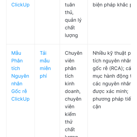
ClickUp
tuân
biện pháp khắc ph
thủ,
quản lý
chất
lượng
Mẫu
Tải
Chuyên
Nhiều kỹ thuật phâ
Phân
mẫu
viên
tích nguyên nhân
tích
miễn
phân
gốc rễ (RCA); các
Nguyên
phí
tích
mục hành động từ
nhân
kinh
các nguyên nhân đ
Gốc rễ
doanh,
được xác minh;
ClickUp
chuyên
phương pháp tiếp
viên
cận
kiểm
thử
chất