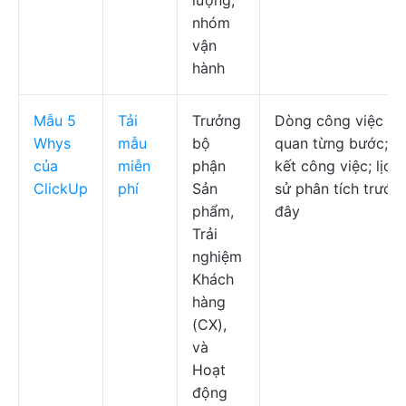
lượng,
nhóm
vận
hành
Mẫu 5
Tải
Trưởng
Dòng công việc tr
Whys
mẫu
bộ
quan từng bước; li
của
miễn
phận
kết công việc; lịch
ClickUp
phí
Sản
sử phân tích trước
phẩm,
đây
Trải
nghiệm
Khách
hàng
(CX),
và
Hoạt
động