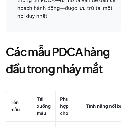
thông tin PDCA—từ mô tả vấn đề đến kế
hoạch hành động—được lưu trữ tại một
nơi duy nhất
Các mẫu PDCA hàng
đầu trong nháy mắt
Tải
Phù
Tên
xuống
hợp
Tính năng nổi bật
mẫu
mẫu
cho