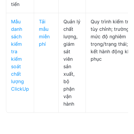
tiến
Mẫu
Tải
Quản lý
Quy trình kiểm tra
danh
mẫu
chất
tùy chỉnh; trường
sách
miễn
lượng,
mức độ nghiêm
kiểm
phí
giám
trọng/trạng thái; li
tra
sát
kết hành động khắ
kiểm
viên
phục
soát
sản
chất
xuất,
lượng
bộ
ClickUp
phận
vận
hành