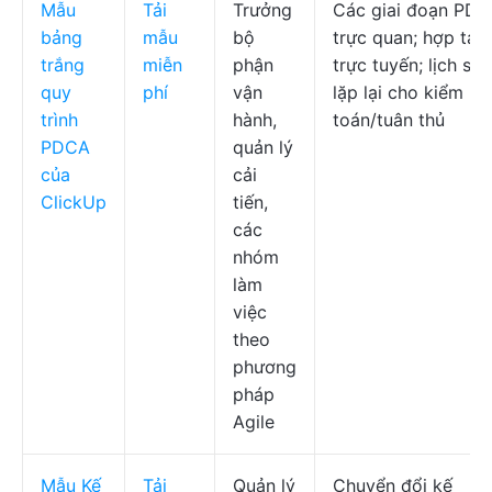
Mẫu
Tải
Trưởng
Các giai đoạn PD
bảng
mẫu
bộ
trực quan; hợp tác
trắng
miễn
phận
trực tuyến; lịch sử
quy
phí
vận
lặp lại cho kiểm
trình
hành,
toán/tuân thủ
PDCA
quản lý
của
cải
ClickUp
tiến,
các
nhóm
làm
việc
theo
phương
pháp
Agile
Mẫu Kế
Tải
Quản lý
Chuyển đổi kế