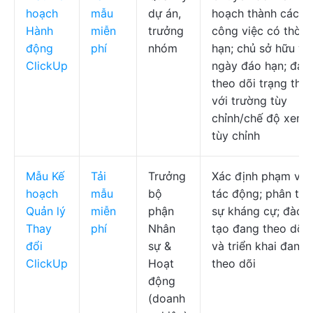
hoạch
mẫu
dự án,
hoạch thành các
Hành
miễn
trưởng
công việc có thời
động
phí
nhóm
hạn; chủ sở hữu và
ClickUp
ngày đáo hạn; đan
theo dõi trạng thái
với trường tùy
chỉnh/chế độ xem
tùy chỉnh
Mẫu Kế
Tải
Trưởng
Xác định phạm vi 
hoạch
mẫu
bộ
tác động; phân tíc
Quản lý
miễn
phận
sự kháng cự; đào
Thay
phí
Nhân
tạo đang theo dõi
đổi
sự &
và triển khai đang
ClickUp
Hoạt
theo dõi
động
(doanh