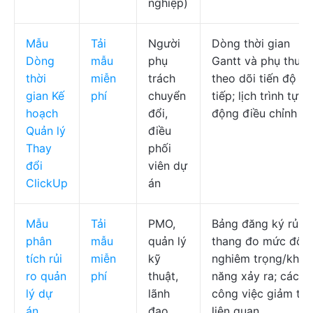
nghiệp)
Mẫu
Tải
Người
Dòng thời gian
Dòng
mẫu
phụ
Gantt và phụ thuộc
thời
miễn
trách
theo dõi tiến độ tr
gian Kế
phí
chuyển
tiếp; lịch trình tự
hoạch
đổi,
động điều chỉnh
Quản lý
điều
Thay
phối
đổi
viên dự
ClickUp
án
Mẫu
Tải
PMO,
Bảng đăng ký rủi r
phân
mẫu
quản lý
thang đo mức độ
tích rủi
miễn
kỹ
nghiêm trọng/khả
ro quản
phí
thuật,
năng xảy ra; các
lý dự
lãnh
công việc giảm thi
án
đạo
liên quan