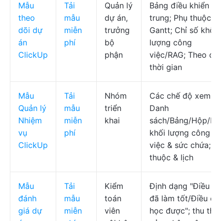
Mẫu
Tải
Quản lý
Bảng điều khiển tậ
theo
mẫu
dự án,
trung; Phụ thuộc
dõi dự
miễn
trưởng
Gantt; Chỉ số khối
án
phí
bộ
lượng công
ClickUp
phận
việc/RAG; Theo dõi
thời gian
Mẫu
Tải
Nhóm
Các chế độ xem
Quản lý
mẫu
triển
Danh
Nhiệm
miễn
khai
sách/Bảng/Hộp/Lịc
vụ
phí
khối lượng công
ClickUp
việc & sức chứa; p
thuộc & lịch
Mẫu
Tải
Kiểm
Định dạng "Điều gì
đánh
mẫu
toán
đã làm tốt/Điều đã
giá dự
miễn
viên
học được"; thu thậ