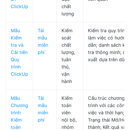
ClickUp
chất
lượng
Mẫu
Tải
Kiểm
Kiểm tra quy trình
Kiểm
mẫu
soát
làm việc có hướng
tra và
miễn
chất
dẫn; danh sách ki
Cải tiến
phí
lượng,
tra thông minh; đề
Quy
tuân
xuất dựa trên dữ li
trình
thủ,
ClickUp
vận
hành
Mẫu
Tải
Kiểm
Cấu trúc chương
Chương
mẫu
toán
trình với các công
trình
miễn
viên
việc và thời hạn;
Kiểm
phí
nội bộ,
Trạng thái Mở/Hoà
toán
nhóm
thành; Kết quả và