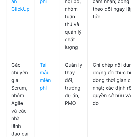
án
phí
nội bộ,
cảm nhận; công vi
ClickUp
nhóm
theo dõi ngay lập
tuân
tức
thủ và
quản lý
chất
lượng
Các
Tải
Quản lý
Ghi chép nội dung/
chuyên
mẫu
thay
do/người thực hiện
gia
miễn
đổi,
dòng thời gian cập
Scrum,
phí
trưởng
nhật; xác định rõ
nhóm
dự án,
quyền sở hữu và lý
Agile
PMO
do
và các
nhà
lãnh
đạo cải