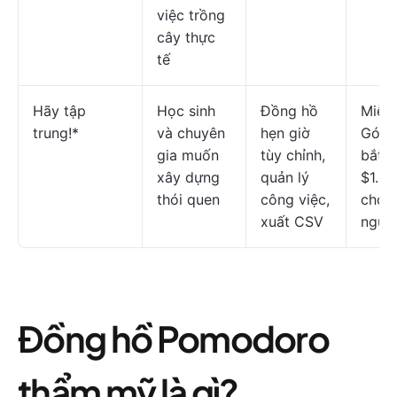
việc trồng
cây thực
tế
Hãy tập
Học sinh
Đồng hồ
Miễn 
trung!*
và chuyên
hẹn giờ
Gói t
gia muốn
tùy chỉnh,
bắt đ
xây dựng
quản lý
$1.99
thói quen
công việc,
cho 
xuất CSV
ngườ
Đồng hồ Pomodoro
thẩm mỹ là gì?