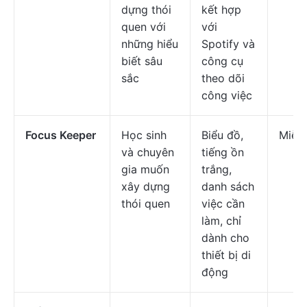
dựng thói
kết hợp
quen với
với
những hiểu
Spotify và
biết sâu
công cụ
sắc
theo dõi
công việc
Focus Keeper
Học sinh
Biểu đồ,
Miễn 
và chuyên
tiếng ồn
gia muốn
trắng,
xây dựng
danh sách
thói quen
việc cần
làm, chỉ
dành cho
thiết bị di
động