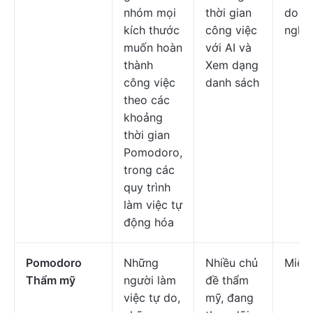
nhóm mọi
thời gian
doan
kích thước
công việc
nghi
muốn hoàn
với AI và
thành
Xem dạng
công việc
danh sách
theo các
khoảng
thời gian
Pomodoro,
trong các
quy trình
làm việc tự
động hóa
Pomodoro
Những
Nhiều chủ
Miễn 
Thẩm mỹ
người làm
đề thẩm
việc tự do,
mỹ, đang