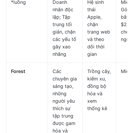
*luồng
Doanh
Hệ sinh
Miễn 
nhân độc
thái
Gói t
lập; Tập
Apple,
bắt đ
trung tối
chặn
$2.9
giản, chặn
trang web
cho 
các yếu tố
và theo
ngườ
gây xao
dõi thời
nhãng
gian
Forest
Các
Trồng cây,
Miễn 
chuyên gia
kiếm xu,
sáng tạo,
đồng bộ
những
hóa và
người yêu
xem
thích sự
thống kê
tập trung
được gam
hóa và