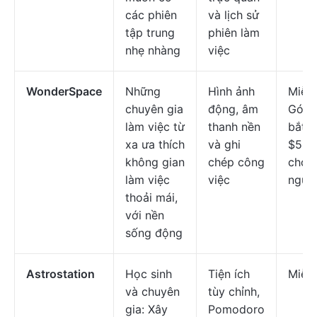
các phiên
và lịch sử
tập trung
phiên làm
nhẹ nhàng
việc
WonderSpace
Những
Hình ảnh
Miễn 
chuyên gia
động, âm
Gói t
làm việc từ
thanh nền
bắt đ
xa ưa thích
và ghi
$5.9
không gian
chép công
cho 
làm việc
việc
ngườ
thoải mái,
với nền
sống động
Astrostation
Học sinh
Tiện ích
Miễn 
và chuyên
tùy chỉnh,
gia: Xây
Pomodoro