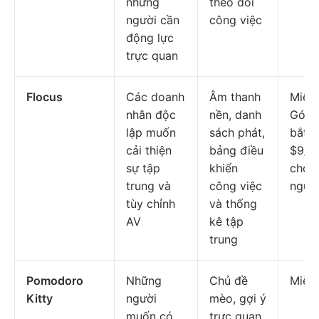
những
theo dõi
người cần
công việc
động lực
trực quan
Flocus
Các doanh
Âm thanh
Miễn 
nhân độc
nền, danh
Gói t
lập muốn
sách phát,
bắt đ
cải thiện
bảng điều
$9/t
sự tập
khiển
cho 
trung và
công việc
ngườ
tùy chỉnh
và thống
AV
kê tập
trung
Pomodoro
Những
Chủ đề
Miễn 
Kitty
người
mèo, gợi ý
muốn có
trực quan