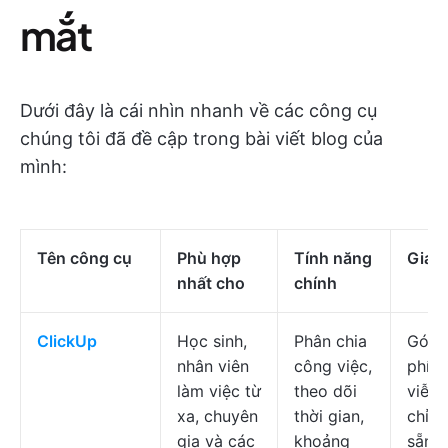
mắt
Dưới đây là cái nhìn nhanh về các công cụ
chúng tôi đã đề cập trong bài viết blog của
mình:
Tên công cụ
Phù hợp
Tính năng
Giá c
nhất cho
chính
ClickUp
Học sinh,
Phân chia
Gói 
nhân viên
công việc,
phí v
làm việc từ
theo dõi
viễn,
xa, chuyên
thời gian,
chỉnh
gia và các
khoảng
sẵn 