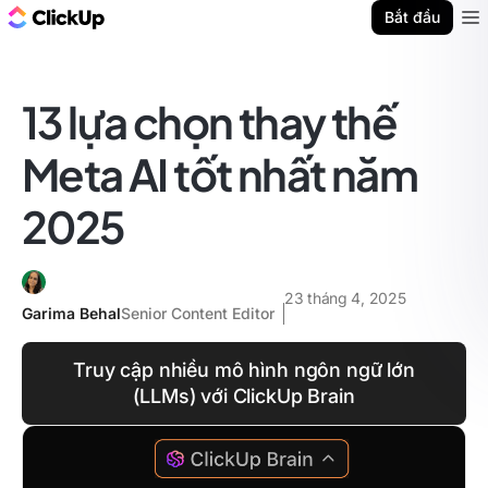
ClickUp Blog
Bắt đầu
Ope
13 lựa chọn thay thế
Meta AI tốt nhất năm
2025
23 tháng 4, 2025
Garima Behal
Senior Content Editor
Truy cập nhiều mô hình ngôn ngữ lớn
(LLMs) với ClickUp Brain