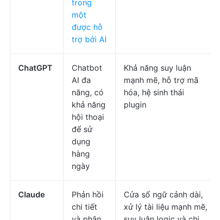
trong
một
được hỗ
trợ bởi AI
ChatGPT
Chatbot
Khả năng suy luận
AI đa
mạnh mẽ, hỗ trợ mã
năng, có
hóa, hệ sinh thái
khả năng
plugin
hội thoại
để sử
dụng
hàng
ngày
Claude
Phản hồi
Cửa sổ ngữ cảnh dài,
chi tiết
xử lý tài liệu mạnh mẽ,
và phân
suy luận logic và chi