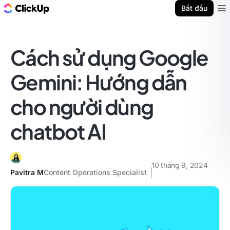
ClickUp Blog
Bắt đầu
Ope
Cách sử dụng Google
Gemini: Hướng dẫn
cho người dùng
chatbot AI
10 tháng 9, 2024
Pavitra M
Content Operations Specialist