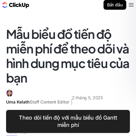
ClickUp Blog
Bắt đầu
Ope
Mẫu biểu đồ tiến độ
miễn phí để theo dõi và
hình dung mục tiêu của
bạn
2 tháng 5, 2025
Uma Kelath
Staff Content Editor
Theo dõi tiến độ với mẫu biểu đồ Gantt
miễn phí