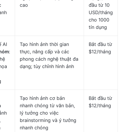
c
cao
đầu từ 10
anh
USD/tháng
cho 1000
tín dụng
ế AI
Tạo hình ảnh thời gian
Bắt đầu từ
nhóm
:
thực, nâng cấp và các
$12/tháng
ghệ
phong cách nghệ thuật đa
họa
dạng; tùy chỉnh hình ảnh
g
Tạo hình ảnh cơ bản
Bắt đầu từ
h
nhanh chóng từ văn bản,
$12/tháng
 ảnh
lý tưởng cho việc
,
brainstorming và ý tưởng
m
nhanh chóng