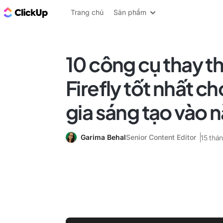
ClickUp Blog
Trang chủ
Sản phẩm
10 công cụ thay 
Firefly tốt nhất c
gia sáng tạo vào
Garima Behal
Senior Content Editor
15 thá