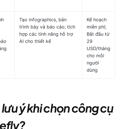
nh
Tạo infographics, bản
Kế hoạch
trình bày và báo cáo; tích
miễn phí;
hợp các tính năng hỗ trợ
Bắt đầu từ
báo
AI cho thiết kế
29
ằng
USD/tháng
cho mỗi
người
dùng
 lưu ý khi chọn công cụ
efly?