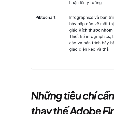
hoặc lên ý tưởng
Piktochart
Infographics và bản trì
bày hấp dẫn về mặt thị
giác
Kích thước nhóm
:
Thiết kế infographics, 
cáo và bản trình bày b
giao diện kéo và thả
Những tiêu chí cần
thay thế Adobe Fir