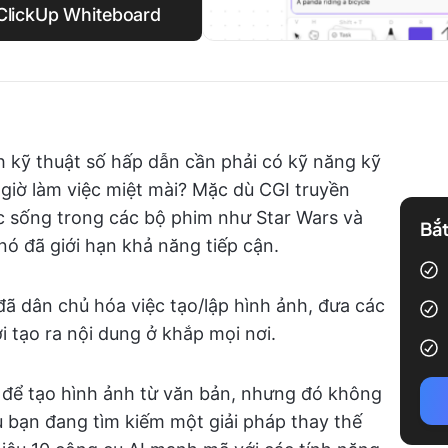
 ClickUp Whiteboard
h kỹ thuật số hấp dẫn cần phải có kỹ năng kỹ
giờ làm việc miệt mài? Mặc dù CGI truyền
c sống trong các bộ phim như Star Wars và
Bắt
nó đã giới hạn khả năng tiếp cận.
 đã dân chủ hóa việc tạo/lập hình ảnh, đưa các
tạo ra nội dung ở khắp mọi nơi.
n để tạo hình ảnh từ văn bản, nhưng đó không
u bạn đang tìm kiếm một giải pháp thay thế