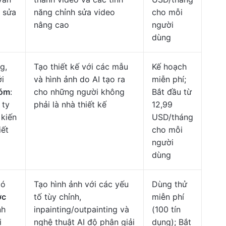
h sửa
năng chỉnh sửa video
cho mỗi
nâng cao
người
dùng
g,
Tạo thiết kế với các mẫu
Kế hoạch
ới
và hình ảnh do AI tạo ra
miễn phí;
hóm
:
cho những người không
Bắt đầu từ
 ty
phải là nhà thiết kế
12,99
 kiến
USD/tháng
iết
cho mỗi
người
dùng
có
Tạo hình ảnh với các yếu
Dùng thử
ớc
tố tùy chỉnh,
miễn phí
nh
inpainting/outpainting và
(100 tín
i
nghệ thuật AI độ phân giải
dụng); Bắt