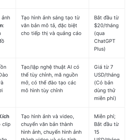
 ảnh
Tạo hình ảnh sáng tạo từ
Bắt đầu từ
óm
:
văn bản mô tả, đặc biệt
$20/tháng
m
cho tiếp thị và quảng cáo
(qua
đồ
ChatGPT
Plus)
uồn
Tạo/lập nghệ thuật AI có
Giá từ 7
 Đào
thể tùy chỉnh, mã nguồn
USD/tháng
và
mở, có thể đào tạo các
(Có bản
ời
mô hình tùy chỉnh
dùng thử
miễn phí)
Kích
Tạo hình ảnh và video,
Miễn phí;
 clip
chuyển văn bản thành
Bắt đầu từ
hình ảnh, chuyển hình ảnh
15
văn
thành video và các tính
USD/tháng