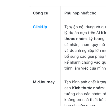
Công cụ
Phù hợp nhất cho
ClickUp
Tạo/lập nội dung và q
lý dự án dựa trên AI
Kí
thước nhóm
: Lý tưởng
cá nhân, nhóm quy mô
và doanh nghiệp lớn m
bổ sung các giải pháp 
kế nhanh chóng vào q
trình làm việc của mình
MidJourney
Tạo hình ảnh chất lượn
cao
Kích thước nhóm
:
tưởng cho các nhóm n
không có nhà thiết kế 
họa chuyên dụng