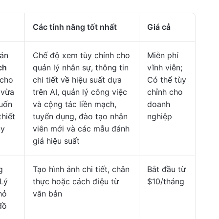
Các tính năng tốt nhất
Giá cả
uản
Chế độ xem tùy chỉnh cho
Miễn phí
ch
quản lý nhân sự, thông tin
vĩnh viễn;
 cho
chi tiết về hiệu suất dựa
Có thể tùy
 vừa
trên AI, quản lý công việc
chỉnh cho
uốn
và cộng tác liền mạch,
doanh
thiết
tuyển dụng, đào tạo nhân
nghiệp
uy
viên mới và các mẫu đánh
giá hiệu suất
g
Tạo hình ảnh chi tiết, chân
Bắt đầu từ
 Lý
thực hoặc cách điệu từ
$10/tháng
hỏ
văn bản
đồ