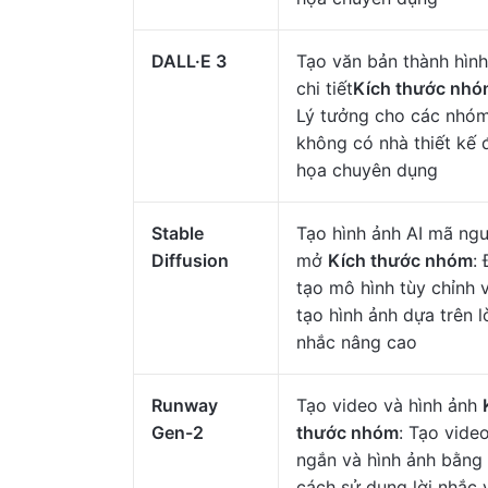
DALL·E 3
Tạo văn bản thành hình
chi tiết
Kích thước nh
Lý tưởng cho các nhó
không có nhà thiết kế 
họa chuyên dụng
Stable
Tạo hình ảnh AI mã ng
Diffusion
mở
Kích thước nhóm
:
tạo mô hình tùy chỉnh 
tạo hình ảnh dựa trên l
nhắc nâng cao
Runway
Tạo video và hình ảnh
Gen-2
thước nhóm
: Tạo video
ngắn và hình ảnh bằng
cách sử dụng lời nhắc 