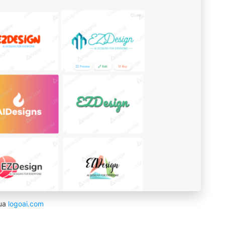
ua
logoai.com