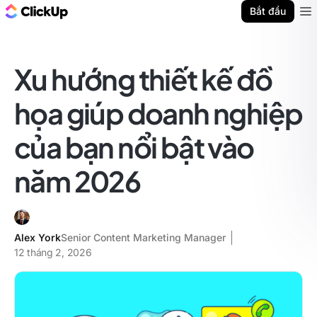
ClickUp Blog
Bắt đầu
Ope
Xu hướng thiết kế đồ
họa giúp doanh nghiệp
của bạn nổi bật vào
năm 2026
Alex York
Senior Content Marketing Manager
12 tháng 2, 2026