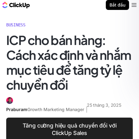
ClickUp Blog
Bắt đầu
Ope
BUSINESS
ICP cho bán hàng:
Cách xác định và nhắm
mục tiêu để tăng tỷ lệ
chuyển đổi
25 tháng 3, 2025
Praburam
Growth Marketing Manager
Tăng cường hiệu quả chuyển đổi với
ClickUp Sales