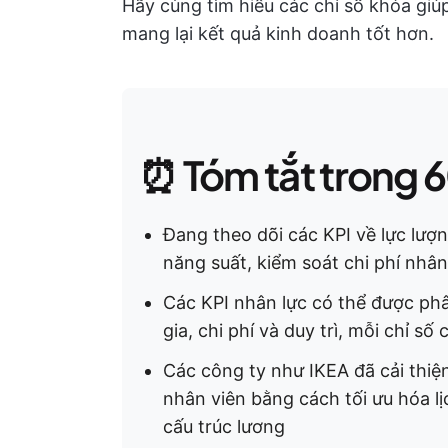
Hãy cùng tìm hiểu các chỉ số khóa giú
mang lại kết quả kinh doanh tốt hơn.
⏰ Tóm tắt trong 6
Đang theo dõi các KPI về lực lượ
năng suất, kiểm soát chi phí nhân
Các KPI nhân lực có thể được phâ
gia, chi phí và duy trì, mỗi chỉ 
Các công ty như IKEA đã cải thiện
nhân viên bằng cách tối ưu hóa lị
cấu trúc lương