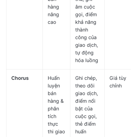
hàng
âm cuộc
nâng
gọi, điểm
cao
khả năng
thành
công của
giao dịch,
tự động
hóa luồng
Chorus
Huấn
Ghi chép,
Giá tùy
luyện
theo dõi
chỉnh
bán
giao dịch,
hàng &
điểm nổi
phân
bật của
tích
cuộc gọi,
thực
thẻ điểm
thi giao
huấn