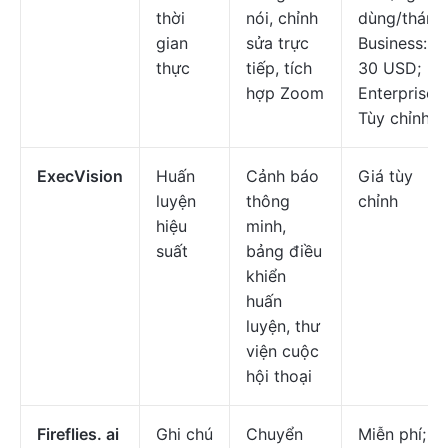
thời
nói, chỉnh
dùng/tháng
gian
sửa trực
Business:
thực
tiếp, tích
30 USD;
hợp Zoom
Enterprise:
Tùy chỉnh
ExecVision
Huấn
Cảnh báo
Giá tùy
luyện
thông
chỉnh
hiệu
minh,
suất
bảng điều
khiển
huấn
luyện, thư
viện cuộc
hội thoại
Fireflies. ai
Ghi chú
Chuyển
Miễn phí;