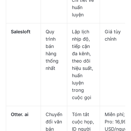
chi tiết về
huấn
luyện
Salesloft
Quy
Lập lịch
Giá tùy
trình
nhịp độ,
chỉnh
bán
tiếp cận
hàng
đa kênh,
thống
theo dõi
nhất
hiệu suất,
huấn
luyện
trong
cuộc gọi
Otter. ai
Chuyển
Tóm tắt
Miễn phí;
đổi văn
cuộc họp,
Pro: 16,99
bản
ID người
USD/người