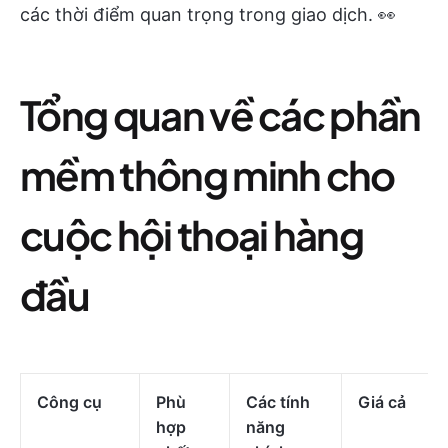
các thời điểm quan trọng trong giao dịch. 👀
Tổng quan về các phần
mềm thông minh cho
cuộc hội thoại hàng
đầu
Công cụ
Phù
Các tính
Giá cả
hợp
năng