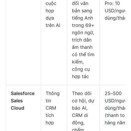
cuộc
đổi văn
Pro: 10
họp
bản sang
USD/người
dựa
tiếng Anh
dùng/tháng
trên AI
trong 69+
ngôn ngữ,
trích dẫn
âm thanh
có thể tìm
kiếm,
công cụ
hợp tác
Salesforce
Thông
Theo dõi
25–500
Sales
tin
cơ hội, dự
USD/người
Cloud
CRM
báo AI,
dùng/tháng
tích
CRM di
(thanh toán
hợp
động,
hàng năm)
chấm