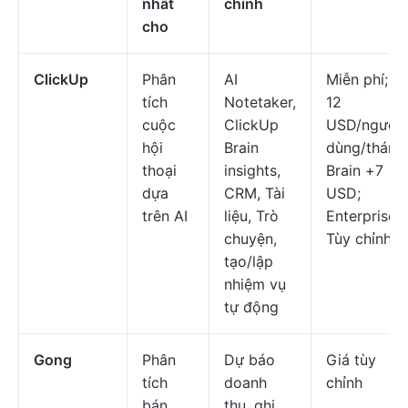
nhất
chính
cho
ClickUp
Phân
AI
Miễn phí; 7–
tích
Notetaker,
12
cuộc
ClickUp
USD/người
hội
Brain
dùng/tháng
thoại
insights,
Brain +7
dựa
CRM, Tài
USD;
trên AI
liệu, Trò
Enterprise:
chuyện,
Tùy chỉnh
tạo/lập
nhiệm vụ
tự động
Gong
Phân
Dự báo
Giá tùy
tích
doanh
chỉnh
bán
thu, ghi