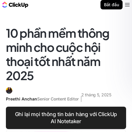
ClickUp Blog
Bắt đầu
Ope
10 phần mềm thông
minh cho cuộc hội
thoại tốt nhất năm
2025
2 tháng 5, 2025
Preethi Anchan
Senior Content Editor
Ghi lại mọi thông tin bán hàng với ClickUp
AI Notetaker