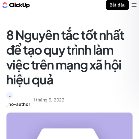
ClickUp Blog
Bắt đầu
Ope
8 Nguyên tắc tốt nhất
để tạo quy trình làm
việc trên mạng xã hội
hiệu quả
_
1 tháng 9, 2022
_no-author