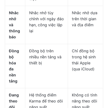
Nhắc
Nhắc nhở tùy
Nhắc nhở dựa
nhở
chỉnh với ngày đáo
trên thời gian
và
hạn, công việc lặp
và địa điểm
thông
lại
báo
Đồng
Đồng bộ trên
Chỉ đồng bộ
bộ
nhiều nền tảng và
trong hệ sinh
hóa
thiết bị
thái Apple
đa
(qua iCloud)
nền
tảng
Đang
Hệ thống điểm
Không có tính
theo
Karma để theo dõi
năng theo dõi
dõi
năng suất
năng suất