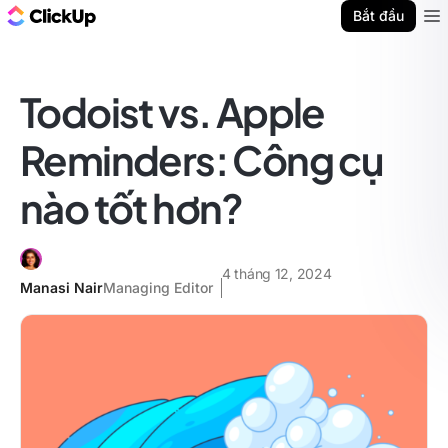
ClickUp Blog
Bắt đầu
Ope
Todoist vs. Apple
Reminders: Công cụ
nào tốt hơn?
4 tháng 12, 2024
Manasi Nair
Managing Editor