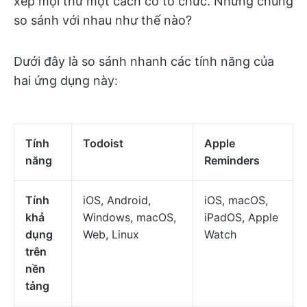
xếp mọi thứ một cách có tổ chức. Nhưng chúng
so sánh với nhau như thế nào?
Dưới đây là so sánh nhanh các tính năng của
hai ứng dụng này:
Tính
Todoist
Apple
năng
Reminders
Tính
iOS, Android,
iOS, macOS,
khả
Windows, macOS,
iPadOS, Apple
dụng
Web, Linux
Watch
trên
nền
tảng