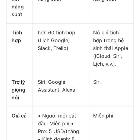
năng
suất
Tích
hơn 60 tích hợp
Nó chỉ tích
hợp
(Lịch Google,
hợp trong hệ
Slack, Trello)
sinh thái Apple
(iCloud, Siri,
Lịch, v.v.).
Trợ lý
Siri, Google
Siri
giọng
Assistant, Alexa
nói
Giá cả
• Người mới bắt
Miễn phí
đầu: Miễn phí •
Pro: 5 USD/tháng
• Kinh doanh: 8