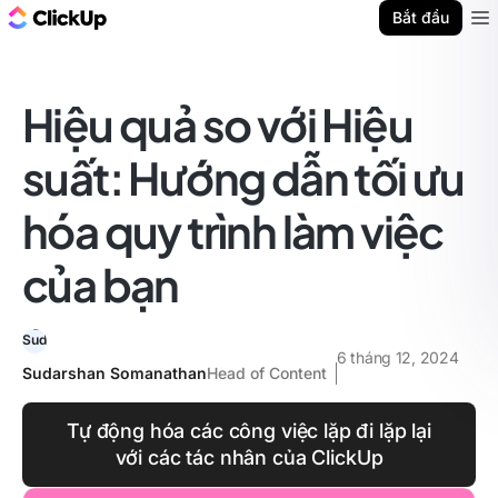
ClickUp Blog
Bắt đầu
Ope
Hiệu quả so với Hiệu
suất: Hướng dẫn tối ưu
hóa quy trình làm việc
của bạn
6 tháng 12, 2024
Sudarshan Somanathan
Head of Content
Tự động hóa các công việc lặp đi lặp lại
với các tác nhân của ClickUp