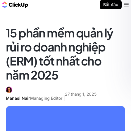
ClickUp Blog
Bắt đầu
Ope
15 phần mềm quản lý
rủi ro doanh nghiệp
(ERM) tốt nhất cho
năm 2025
27 tháng 1, 2025
Manasi Nair
Managing Editor