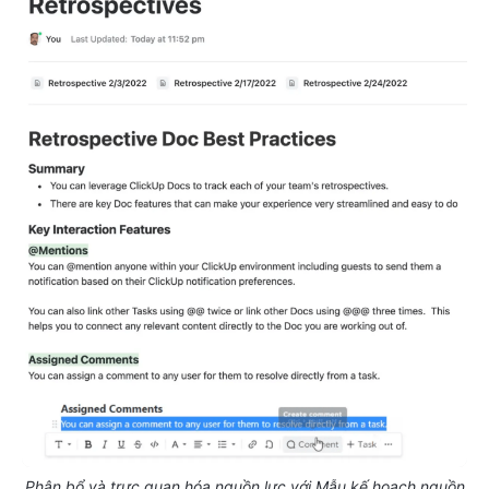
Phân bổ và trực quan hóa nguồn lực với Mẫu kế hoạch nguồn