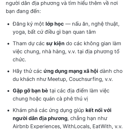
người dân địa phương và tìm hiểu thêm về nơi
bạn đang đến:
Đăng ký một
lớp học
— nấu ăn, nghệ thuật,
yoga, bất cứ điều gì bạn quan tâm
Tham dự các
sự kiện
do các không gian làm
việc chung, nhà hàng, v.v. tại địa phương tổ
chức.
Hãy thử các
ứng dụng mạng xã hội
dành cho
du khách như Meetup, Couchsurfing, v.v.
Gặp gỡ bạn bè
tại các địa điểm làm việc
chung hoặc quán cà phê thú vị
Khám phá các ứng dụng giúp
kết nối với
người dân địa phương
, chẳng hạn như
Airbnb Experiences, WithLocals, EatWith, v.v.