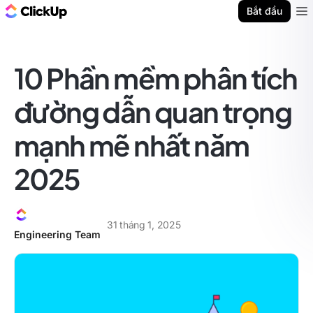
ClickUp Blog
Bắt đầu
Ope
10 Phần mềm phân tích
đường dẫn quan trọng
mạnh mẽ nhất năm
2025
31 tháng 1, 2025
Engineering Team