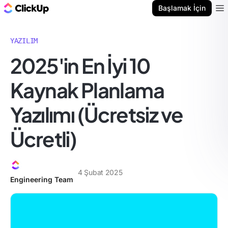
ClickUp Blog
Başlamak İçin
Ope
YAZILIM
2025'in En İyi 10
Kaynak Planlama
Yazılımı (Ücretsiz ve
Ücretli)
4 Şubat 2025
Engineering Team