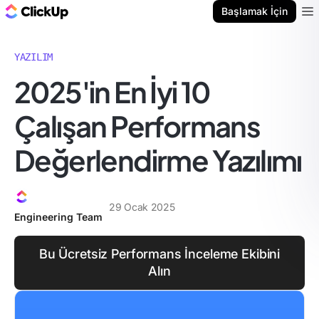
ClickUp Blog
Başlamak İçin
Ope
YAZILIM
2025'in En İyi 10
Çalışan Performans
Değerlendirme Yazılımı
29 Ocak 2025
Engineering Team
Bu Ücretsiz Performans İnceleme Ekibini
Alın