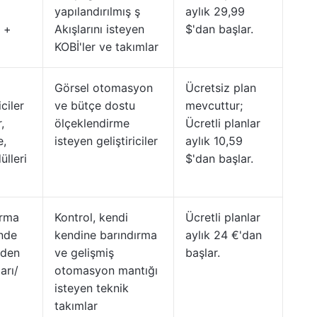
yapılandırılmış ş
aylık 29,99
ı +
Akışlarını isteyen
$'dan başlar.
KOBİ'ler ve takımlar
Görsel otomasyon
Ücretsiz plan
ciler
ve bütçe dostu
mevcuttur;
,
ölçeklendirme
Ücretli planlar
e,
isteyen geliştiriciler
aylık 10,59
lleri
$'dan başlar.
ırma
Kontrol, kendi
Ücretli planlar
inde
kendine barındırma
aylık 24 €'dan
iden
ve gelişmiş
başlar.
ları/
otomasyon mantığı
isteyen teknik
takımlar