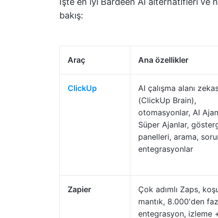
İşte en iyi Bardeen AI alternatifleri ve h
bakış:
Araç
Ana özellikler
ClickUp
AI çalışma alanı zekas
(ClickUp Brain),
otomasyonlar, AI Ajan
Süper Ajanlar, göster
panelleri, arama, sor
entegrasyonlar
Zapier
Çok adımlı Zaps, koşu
mantık, 8.000'den faz
entegrasyon, izleme 