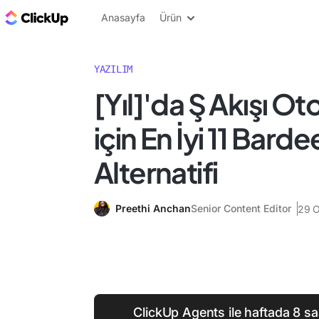
ClickUp Blog
Anasayfa
Ürün
YAZILIM
[Yıl]'da Ş Akışı 
için En İyi 11 Barde
Alternatifi
Preethi Anchan
Senior Content Editor
29 
ClickUp Agents ile haftada 8 s