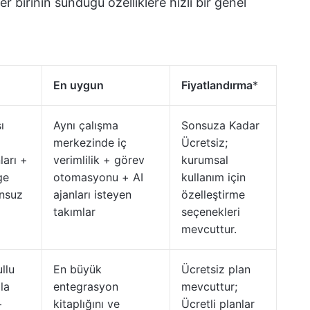
er birinin sunduğu özelliklere hızlı bir genel
En uygun
Fiyatlandırma
*
ı
Aynı çalışma
Sonsuza Kadar
merkezinde iç
Ücretsiz;
ları +
verimlilik + görev
kurumsal
ge
otomasyonu + AI
kullanım için
unsuz
ajanları isteyen
özelleştirme
takımlar
seçenekleri
mevcuttur.
llu
En büyük
Ücretsiz plan
la
entegrasyon
mevcuttur;
+
kitaplığını ve
Ücretli planlar