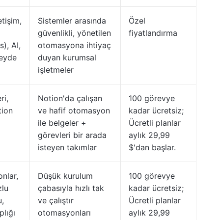
etişim,
Sistemler arasında
Özel
güvenlikli, yönetilen
fiyatlandırma
), AI,
otomasyona ihtiyaç
zeyde
duyan kurumsal
işletmeler
ri,
Notion'da çalışan
100 görevye
tion
ve hafif otomasyon
kadar ücretsiz;
ile belgeler +
Ücretli planlar
görevleri bir arada
aylık 29,99
isteyen takımlar
$'dan başlar.
nlar,
Düşük kurulum
100 görevye
zlu
çabasıyla hızlı tak
kadar ücretsiz;
u,
ve çalıştır
Ücretli planlar
lığı
otomasyonları
aylık 29,99