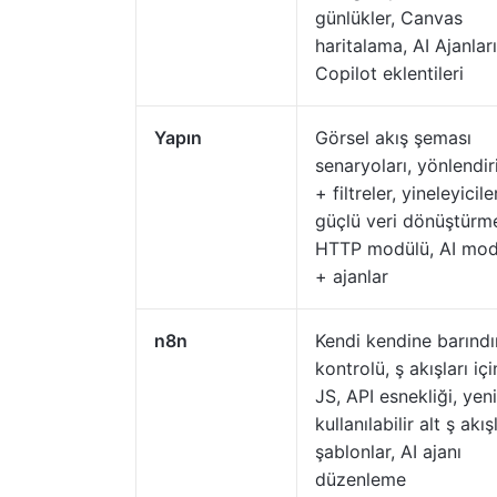
günlükler, Canvas
haritalama, AI Ajanlar
Copilot eklentileri
Yapın
Görsel akış şeması
senaryoları, yönlendiri
+ filtreler, yineleyiciler
güçlü veri dönüştürm
HTTP modülü, AI modü
+ ajanlar
n8n
Kendi kendine barınd
kontrolü, ş akışları iç
JS, API esnekliği, yen
kullanılabilir alt ş akış
şablonlar, AI ajanı
düzenleme