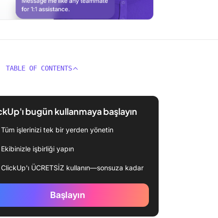
TABLE OF CONTENTS
ckUp'ı bugün kullanmaya başlayın
Tüm işlerinizi tek bir yerden yönetin
Ekibinizle işbirliği yapın
ClickUp'ı ÜCRETSİZ kullanın—sonsuza kadar
Başlayın