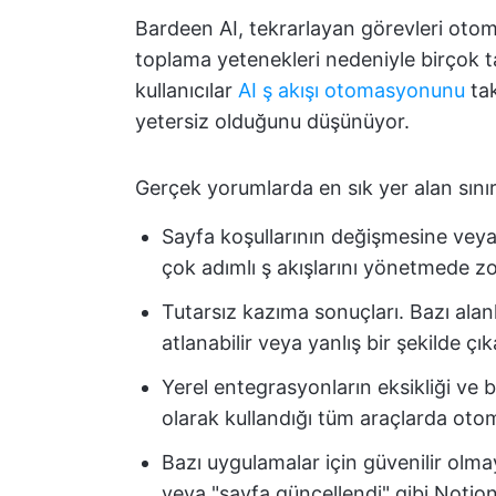
Bardeen AI, tekrarlayan görevleri otom
toplama yetenekleri nedeniyle birçok ta
kullanıcılar
AI ş akışı otomasyonunu
tak
yetersiz olduğunu düşünüyor.
Gerçek yorumlarda en sık yer alan sınırl
Sayfa koşullarının değişmesine vey
çok adımlı ş akışlarını yönetmede zo
Tutarsız kazıma sonuçları. Bazı alanl
atlanabilir veya yanlış bir şekilde çıkar
Yerel entegrasyonların eksikliği ve b
olarak kullandığı tüm araçlarda oto
Bazı uygulamalar için güvenilir olmay
veya "sayfa güncellendi" gibi Notion 