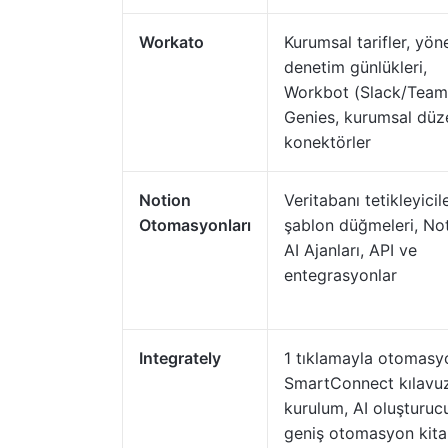
Workato
Kurumsal tarifler, yön
denetim günlükleri,
Workbot (Slack/Teams
Genies, kurumsal dü
konektörler
Notion
Veritabanı tetikleyicile
Otomasyonları
şablon düğmeleri, No
AI Ajanları, API ve
entegrasyonlar
Integrately
1 tıklamayla otomasyo
SmartConnect kılavu
kurulum, AI oluşturuc
geniş otomasyon kitap